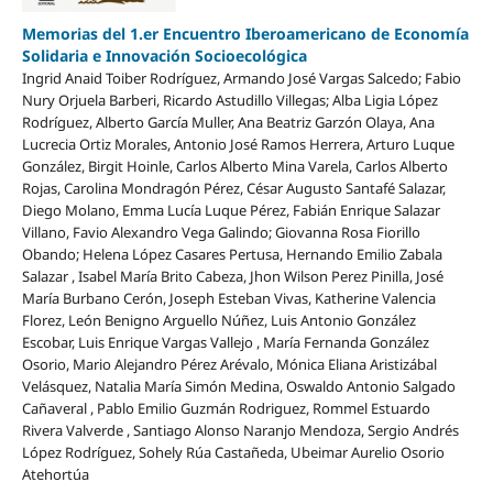
Memorias del 1.er Encuentro Iberoamericano de Economía
Solidaria e Innovación Socioecológica
Ingrid Anaid Toiber Rodríguez, Armando José Vargas Salcedo; Fabio
Nury Orjuela Barberi, Ricardo Astudillo Villegas; Alba Ligia López
Rodríguez, Alberto García Muller, Ana Beatriz Garzón Olaya, Ana
Lucrecia Ortiz Morales, Antonio José Ramos Herrera, Arturo Luque
González, Birgit Hoinle, Carlos Alberto Mina Varela, Carlos Alberto
Rojas, Carolina Mondragón Pérez, César Augusto Santafé Salazar,
Diego Molano, Emma Lucía Luque Pérez, Fabián Enrique Salazar
Villano, Favio Alexandro Vega Galindo; Giovanna Rosa Fiorillo
Obando; Helena López Casares Pertusa, Hernando Emilio Zabala
Salazar , Isabel María Brito Cabeza, Jhon Wilson Perez Pinilla, José
María Burbano Cerón, Joseph Esteban Vivas, Katherine Valencia
Florez, León Benigno Arguello Núñez, Luis Antonio González
Escobar, Luis Enrique Vargas Vallejo , María Fernanda González
Osorio, Mario Alejandro Pérez Arévalo, Mónica Eliana Aristizábal
Velásquez, Natalia María Simón Medina, Oswaldo Antonio Salgado
Cañaveral , Pablo Emilio Guzmán Rodriguez, Rommel Estuardo
Rivera Valverde , Santiago Alonso Naranjo Mendoza, Sergio Andrés
López Rodríguez, Sohely Rúa Castañeda, Ubeimar Aurelio Osorio
Atehortúa