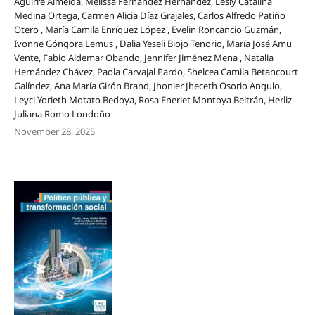
Aguirre Almeida, Melissa Fernández Hernández, Lesly Catalina
Medina Ortega, Carmen Alicia Díaz Grajales, Carlos Alfredo Patiño
Otero , María Camila Enríquez López , Evelin Roncancio Guzmán,
Ivonne Góngora Lemus , Dalia Yeseli Biojo Tenorio, María José Amu
Vente, Fabio Aldemar Obando, Jennifer Jiménez Mena , Natalia
Hernández Chávez, Paola Carvajal Pardo, Shelcea Camila Betancourt
Galíndez, Ana María Girón Brand, Jhonier Jheceth Osorio Angulo,
Leyci Yorieth Motato Bedoya, Rosa Eneriet Montoya Beltrán, Herliz
Juliana Romo Londoño
November 28, 2025