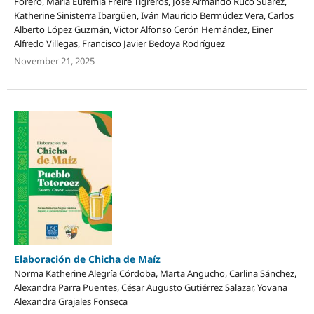
Forero, María Eufemia Freire Tigreros, José Armando Ruco Suarez,
Katherine Sinisterra Ibargüen, Iván Mauricio Bermúdez Vera, Carlos
Alberto López Guzmán, Victor Alfonso Cerón Hernández, Einer
Alfredo Villegas, Francisco Javier Bedoya Rodríguez
November 21, 2025
Elaboración de Chicha de Maíz
Norma Katherine Alegría Córdoba, Marta Angucho, Carlina Sánchez,
Alexandra Parra Puentes, César Augusto Gutiérrez Salazar, Yovana
Alexandra Grajales Fonseca