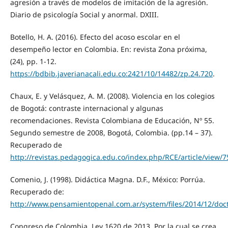
agresión a través de modelos de imitación de la agresión.
Diario de psicología Social y anormal. DXIII.
Botello, H. A. (2016). Efecto del acoso escolar en el
desempeño lector en Colombia. En: revista Zona próxima,
(24), pp. 1-12.
https://bdbib.javerianacali.edu.co:2421/10/14482/zp.24.720
.
Chaux, E. y Velásquez, A. M. (2008). Violencia en los colegios
de Bogotá: contraste internacional y algunas
recomendaciones. Revista Colombiana de Educación, Nº 55.
Segundo semestre de 2008, Bogotá, Colombia. (pp.14 – 37).
Recuperado de
http://revistas.pedagogica.edu.co/index.php/RCE/article/view/
Comenio, J. (1998). Didáctica Magna. D.F., México: Porrúa.
Recuperado de:
http://www.pensamientopenal.com.ar/system/files/2014/12/doc
Congreso de Colombia. Ley 1620 de 2013. Por la cual se crea