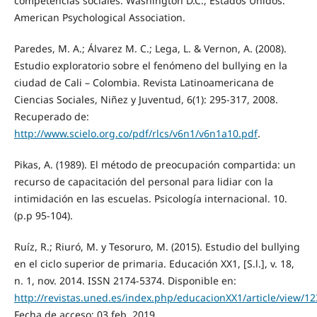
competencias sociales. Washington D.C., Estados Unidos:
American Psychological Association.
Paredes, M. A.; Álvarez M. C.; Lega, L. & Vernon, A. (2008).
Estudio exploratorio sobre el fenómeno del bullying en la
ciudad de Cali – Colombia. Revista Latinoamericana de
Ciencias Sociales, Niñez y Juventud, 6(1): 295-317, 2008.
Recuperado de:
http://www.scielo.org.co/pdf/rlcs/v6n1/v6n1a10.pdf
.
Pikas, A. (1989). El método de preocupación compartida: un
recurso de capacitación del personal para lidiar con la
intimidación en las escuelas. Psicología internacional. 10.
(p.p 95-104).
Ruíz, R.; Riuró, M. y Tesoruro, M. (2015). Estudio del bullying
en el ciclo superior de primaria. Educación XX1, [S.l.], v. 18,
n. 1, nov. 2014. ISSN 2174-5374. Disponible en:
http://revistas.uned.es/index.php/educacionXX1/article/view/1
Fecha de acceso: 03 feb. 2019