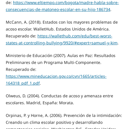
de:
https://www.eltiempo.com/bogota/madre-habla-sobre-
consecuencias-de-matoneo-escolar-en-su-hijo-186734
.
McCann, A. (2018). Estados con los mayores problemas de
acoso escolar. WalletHub. Estados Unidos de América.
Recuperado de:
https://wallethub.com/edu/best-worst-
states-at-controlling-bullying/9920/#expert=samuel-y-kim
.
Ministerio de Educación (2007). Aulas en Paz: Resultados
Preliminares de un Programa Multi-Componente.
Recuperado de:
https://www.mineducacion.gov.co/cvn/1665/articles-
164318_pdf_1.pdf
.
Olweus, D. (2004). Conductas de acoso y amenaza entre
escolares. Madrid, España: Morata.
Orpinas, P. y Horne, A. (2006). Prevención de la intimidación:
Creando un clima escolar positivo y desarrollando