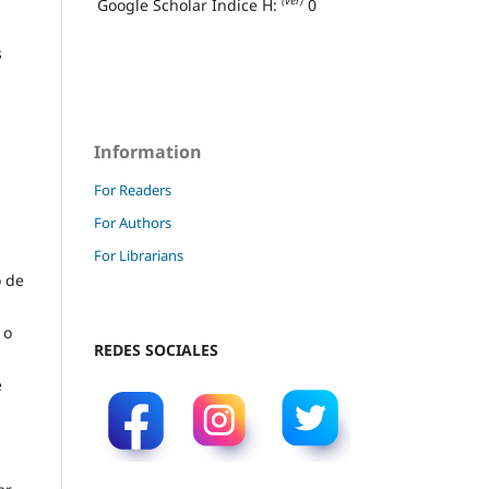
(ver)
Google Scholar Índice H:
0
s
Information
For Readers
For Authors
For Librarians
o de
 o
REDES SOCIALES
e