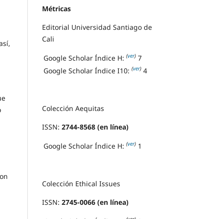
Métricas
Editorial Universidad Santiago de
Cali
así,
(
ver
)
Google Scholar Índice H:
7
(
ver
)
Google Scholar Índice I10:
4
ue
Colección Aequitas
o
ISSN:
2744-8568 (en línea)
(
ver
)
Google Scholar Índice H:
1
con
Colección Ethical Issues
ISSN:
2745-0066 (en línea)