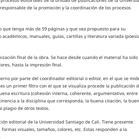
 procesos editoriales de la unidad de publicaciones de la Universi
l responsable de la promoción y la coordinación de los procesos
co que tenga más de 59 páginas y que sea propuesto para su
 académicos, manuales, guías, cartillas y literatura variada (poesí
ización final de la obra. Se hace desde cuando el material ha sido
ores, hasta la impresión final.
terno por parte del coordinador editorial o editor, en el que se mid
 es un primer filtro con el que se visualiza procede la publicación d
buena escritura (cohesión interna, coherente, argumentativo, entre
ertinencia a la disciplina que corresponda, la buena citación, la bue
o plagio de otros textos.
ión editorial de la Universidad Santiago de Cali. Tiene presente
, formas visuales, tamaños, colores, etc. Estas responden a la
.