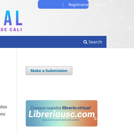
Registrarse
Entrar
Search
Make a Submission
ados
nto