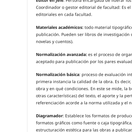
Editor en Jefe
: Persona encargada de liderar los
Coordinador o gestor editorial de facultad: Es e
editoriales en cada facultad.
Materiales académicos:
todo material tipográfi
publicación. Pueden ser libros de investigación o
novelas y cuentos).
Normalización avanzada:
es el proceso de organ
aceptado para publicación por los pares evaluad
Normalización básica
: proceso de evaluación in
primera instancia la calidad de la obra. Es decir,
obra y en qué condiciones. En este se mide, la 
otras características) del texto, el aporte y la p
referenciación acorde a la norma utilizada y el n
Diagramador
: Establece los formatos de producc
formatos gráficos como fuente o caja tipográfica
estructuración estética para las obras a publicar