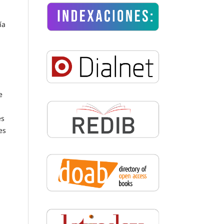
ía
e
es
es