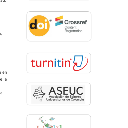
dad.
a,
e en
e la
na