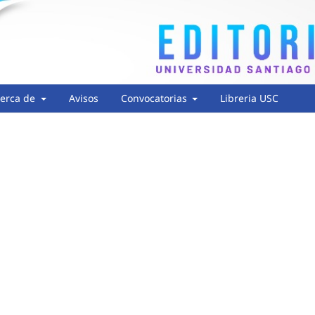
erca de
Avisos
Convocatorias
Libreria USC