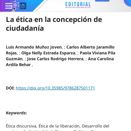
La ética en la concepción de
ciudadanía
Luis Armando Muñoz Joven
, ;
Carlos Alberto Jaramillo
Rojas
, ;
Olga Nelly Estrada Esparza
, ;
Paola Viviana Pila
Guzmán
, ;
Jose Carlos Rodrigo Herrera
, ;
Ana Carolina
Ardila Behar
,
DOI:
https://doi.org/10.35985/9786287501171
Keywords:
Ética discursiva, Ética de la liberación, Desarrollo del