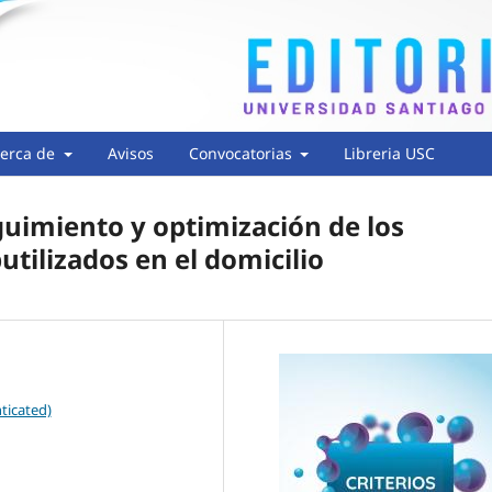
erca de
Avisos
Convocatorias
Libreria USC
eguimiento y optimización de los
tilizados en el domicilio
ticated)