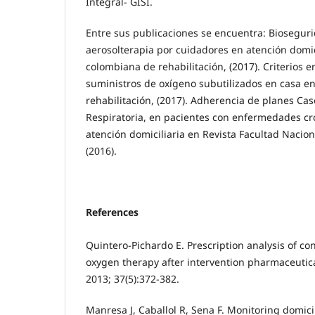
Integral- GISI.
Entre sus publicaciones se encuentra: Biosegur
aerosolterapia por cuidadores en atención domic
colombiana de rehabilitación, (2017). Criterios en
suministros de oxígeno subutilizados en casa e
rehabilitación, (2017). Adherencia de planes Ca
Respiratoria, en pacientes con enfermedades c
atención domiciliaria en Revista Facultad Nacion
(2016).
References
Quintero-Pichardo E. Prescription analysis of c
oxygen therapy after intervention pharmaceutica
2013; 37(5):372-382.
Manresa J, Caballol R, Sena F. Monitoring domic