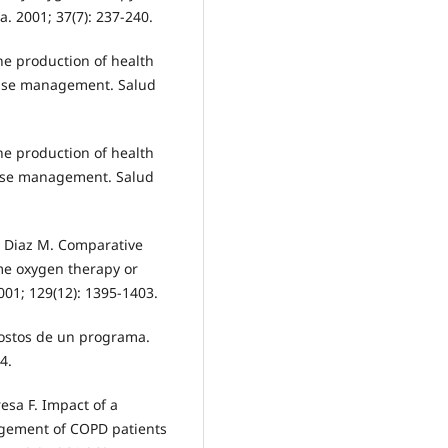
. 2001; 37(7): 237-240.
he production of health
 case management. Salud
he production of health
 case management. Salud
P, Diaz M. Comparative
ome oxygen therapy or
2001; 129(12): 1395-1403.
 costos de un programa.
4.
resa F. Impact of a
gement of COPD patients