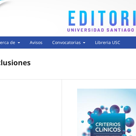
erca de
Avisos
Convocatorias
Libreria USC
clusiones