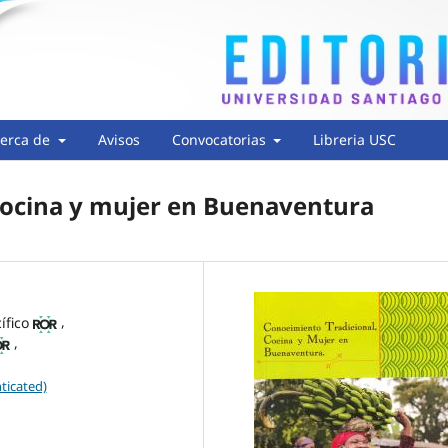
erca de
Avisos
Convocatorias
Libreria USC
cocina y mujer en Buenaventura
,
ífico
,
ticated)