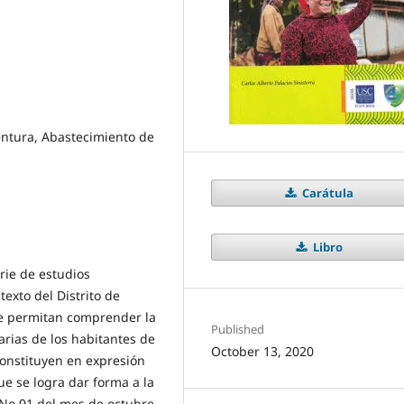
entura, Abastecimiento de
Carátula
Libro
rie de estudios
exto del Distrito de
e permitan comprender la
Published
rias de los habitantes de
October 13, 2020
constituyen en expresión
ue se logra dar forma a la
a No.91 del mes de octubre