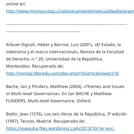
online en:
http://www.mismascotas.cl/adiestramiento/manualdeadiestram
---------------------------------------------------------------------------------
--------------------------------------------------
Arbuet-Vignali, Heber y Barrios, Luis (2001), «El Estado, la
soberanía y el marco internacional», Revista de la Facultad
de Derecho, n.° 20, Universidad de la República,
Montevideo. Recuperado de:
http://revista.fder.edu.uy/index.php/rfd/article/view/218
.
Bache, Ian y Flinders, Matthew (2004), «Themes and Issues
in Multi-level Governance». En Ian BACHE y Matthew
FLINDERS, Multi-level Governance, Oxford.
Bodin, Jean (1576), Los seis libros de la República, 3ª edición
(1997), Tecnos, Madrid. Recuperado de:
https://esepuba.files.wordpress.com/2013/10/1er-enc-