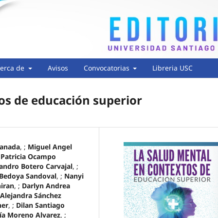
erca de
Avisos
Convocatorias
Libreria USC
os de educación superior
ranada
, ;
Miguel Angel
 Patricia Ocampo
jandro Botero Carvajal
, ;
 Bedoya Sandoval
, ;
Nanyi
hiran
, ;
Darlyn Andrea
 Alejandra Sánchez
ner
, ;
Dilan Santiago
ía Moreno Alvarez
, ;