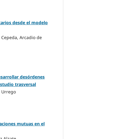
tarios desde el modelo
 Cepeda, Arcadio de
esarrollar desórdenes
studio trasversal
z Urrego
laciones mutuas en el
z Alzate