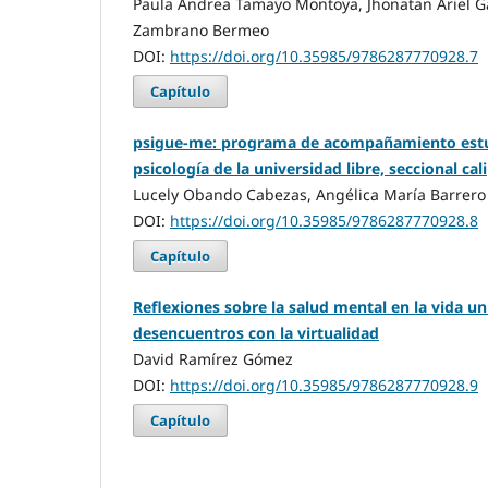
Paula Andrea Tamayo Montoya, Jhonatan Ariel G
Zambrano Bermeo
DOI:
https://doi.org/10.35985/9786287770928.7
Capítulo
psigue-me: programa de acompañamiento estudi
psicología de la universidad libre, seccional cali
Lucely Obando Cabezas, Angélica María Barrero
DOI:
https://doi.org/10.35985/9786287770928.8
Capítulo
Reflexiones sobre la salud mental en la vida un
desencuentros con la virtualidad
David Ramírez Gómez
DOI:
https://doi.org/10.35985/9786287770928.9
Capítulo