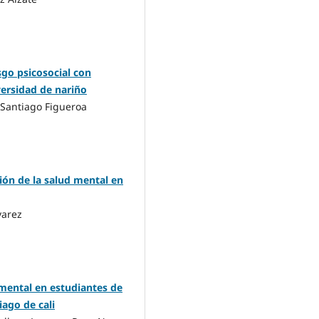
sgo psicosocial con
versidad de nariño
 Santiago Figueroa
ón de la salud mental en
varez
 mental en estudiantes de
iago de cali