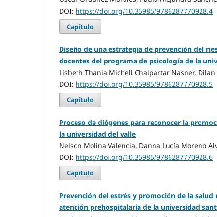
DOI:
https://doi.org/10.35985/9786287770928.4
Capítulo
Diseño de una estrategia de prevención del rie
docentes del programa de psicología de la uni
Lisbeth Thania Michell Chalpartar Nasner, Dilan
DOI:
https://doi.org/10.35985/9786287770928.5
Capítulo
Proceso de diógenes para reconocer la promoci
la universidad del valle
Nelson Molina Valencia, Danna Lucía Moreno Al
DOI:
https://doi.org/10.35985/9786287770928.6
Capítulo
Prevención del estrés y promoción de la salud
atención prehospitalaria de la universidad sant