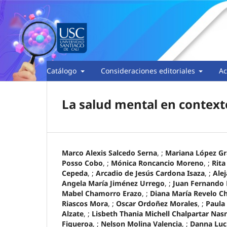
Catálogo
Consideraciones editoriales
Ac
La salud mental en context
Marco Alexis Salcedo Serna
, ;
Mariana López G
Posso Cobo
, ;
Mónica Roncancio Moreno
, ;
Rita
Cepeda
, ;
Arcadio de Jesús Cardona Isaza
, ;
Ale
Angela María Jiménez Urrego
, ;
Juan Fernando
Mabel Chamorro Erazo
, ;
Diana María Revelo C
Riascos Mora
, ;
Oscar Ordoñez Morales
, ;
Paula
Alzate
, ;
Lisbeth Thania Michell Chalpartar Nas
Figueroa
, ;
Nelson Molina Valencia
, ;
Danna Luc