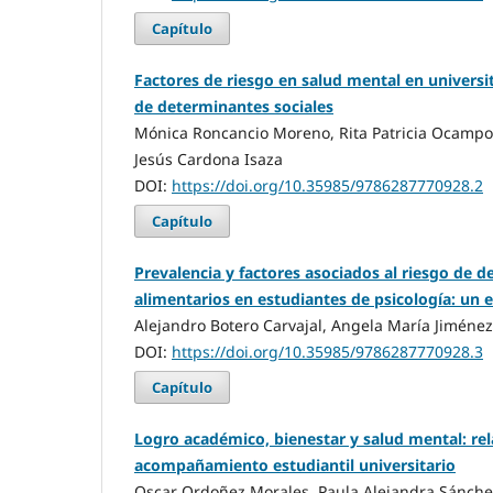
Capítulo
Factores de riesgo en salud mental en universi
de determinantes sociales
Mónica Roncancio Moreno, Rita Patricia Ocampo
Jesús Cardona Isaza
DOI:
https://doi.org/10.35985/9786287770928.2
Capítulo
Prevalencia y factores asociados al riesgo de d
alimentarios en estudiantes de psicología: un e
Alejandro Botero Carvajal, Angela María Jiméne
DOI:
https://doi.org/10.35985/9786287770928.3
Capítulo
Logro académico, bienestar y salud mental: re
acompañamiento estudiantil universitario
Oscar Ordoñez Morales, Paula Alejandra Sánche