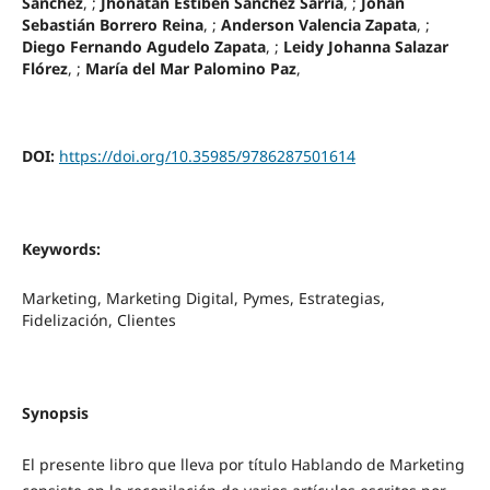
Sánchez
, ;
Jhonatan Estiben Sánchez Sarria
, ;
Johan
Sebastián Borrero Reina
, ;
Anderson Valencia Zapata
, ;
Diego Fernando Agudelo Zapata
, ;
Leidy Johanna Salazar
Flórez
, ;
María del Mar Palomino Paz
,
DOI:
https://doi.org/10.35985/9786287501614
Keywords:
Marketing, Marketing Digital, Pymes, Estrategias,
Fidelización, Clientes
Synopsis
El presente libro que lleva por título Hablando de Marketing