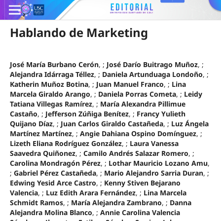
Hablando de Marketing
José María Burbano Cerón
, ;
José Darío Buitrago Muñoz
, ;
Alejandra Idárraga Téllez
, ;
Daniela Artunduaga Londoño
, ;
Katherin Muñoz Botina
, ;
Juan Manuel Franco
, ;
Lina
Marcela Giraldo Arango
, ;
Daniela Porras Cometa
, ;
Leidy
Tatiana Villegas Ramírez
, ;
María Alexandra Pillimue
Castaño
, ;
Jefferson Zúñiga Benítez
, ;
Francy Yulieth
Quijano Díaz
, ;
Juan Carlos Giraldo Castañeda
, ;
Luz Ángela
Martínez Martínez
, ;
Angie Dahiana Ospino Domínguez
, ;
Lizeth Eliana Rodríguez González
, ;
Laura Vanessa
Saavedra Quiñonez
, ;
Camilo Andrés Salazar Romero
, ;
Carolina Mondragón Pérez
, ;
Lothar Mauricio Lozano Amu
,
;
Gabriel Pérez Castañeda
, ;
Mario Alejandro Sarria Duran
, ;
Edwing Yesid Arce Castro
, ;
Kenny Stiven Bejarano
Valencia
, ;
Luz Edith Arara Fernández
, ;
Lina Marcela
Schmidt Ramos
, ;
María Alejandra Zambrano
, ;
Danna
Alejandra Molina Blanco
, ;
Annie Carolina Valencia