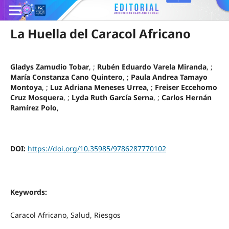
La Huella del Caracol Africano
Gladys Zamudio Tobar
, ;
Rubén Eduardo Varela Miranda
, ;
María Constanza Cano Quintero
, ;
Paula Andrea Tamayo
Montoya
, ;
Luz Adriana Meneses Urrea
, ;
Freiser Eccehomo
Cruz Mosquera
, ;
Lyda Ruth García Serna
, ;
Carlos Hernán
Ramírez Polo
,
DOI:
https://doi.org/10.35985/9786287770102
Keywords:
Caracol Africano, Salud, Riesgos