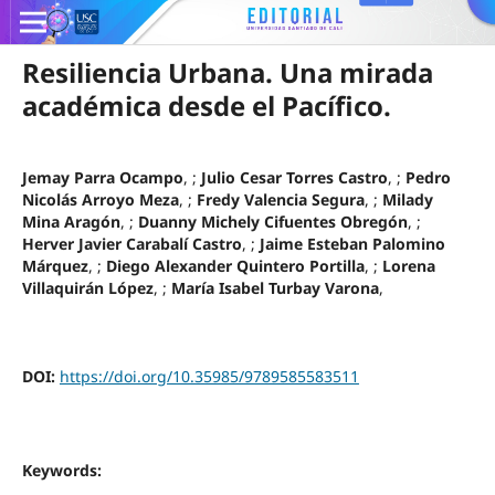
Resiliencia Urbana. Una mirada
académica desde el Pacífico.
Jemay Parra Ocampo
, ;
Julio Cesar Torres Castro
, ;
Pedro
Nicolás Arroyo Meza
, ;
Fredy Valencia Segura
, ;
Milady
Mina Aragón
, ;
Duanny Michely Cifuentes Obregón
, ;
Herver Javier Carabalí Castro
, ;
Jaime Esteban Palomino
Márquez
, ;
Diego Alexander Quintero Portilla
, ;
Lorena
Villaquirán López
, ;
María Isabel Turbay Varona
,
DOI:
https://doi.org/10.35985/9789585583511
Keywords: