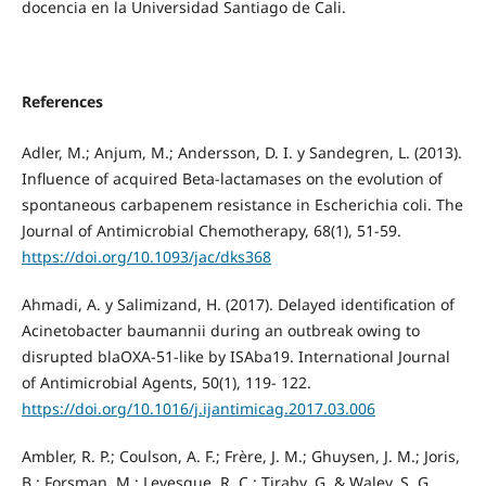
docencia en la Universidad Santiago de Cali.
References
Adler, M.; Anjum, M.; Andersson, D. I. y Sandegren, L. (2013).
Influence of acquired Beta-lactamases on the evolution of
spontaneous carbapenem resistance in Escherichia coli. The
Journal of Antimicrobial Chemotherapy, 68(1), 51-59.
https://doi.org/10.1093/jac/dks368
Ahmadi, A. y Salimizand, H. (2017). Delayed identification of
Acinetobacter baumannii during an outbreak owing to
disrupted blaOXA-51-like by ISAba19. International Journal
of Antimicrobial Agents, 50(1), 119- 122.
https://doi.org/10.1016/j.ijantimicag.2017.03.006
Ambler, R. P.; Coulson, A. F.; Frère, J. M.; Ghuysen, J. M.; Joris,
B.; Forsman, M.; Levesque, R. C.; Tiraby, G. & Waley, S. G.