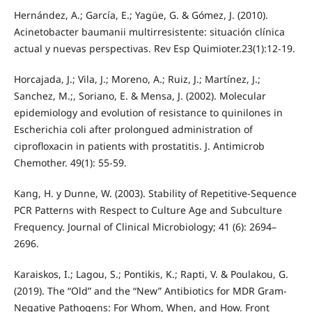
Hernández, A.; García, E.; Yagüe, G. & Gómez, J. (2010).
Acinetobacter baumanii multirresistente: situación clínica
actual y nuevas perspectivas. Rev Esp Quimioter.23(1):12-19.
Horcajada, J.; Vila, J.; Moreno, A.; Ruiz, J.; Martínez, J.;
Sanchez, M.;, Soriano, E. & Mensa, J. (2002). Molecular
epidemiology and evolution of resistance to quinilones in
Escherichia coli after prolongued administration of
ciprofloxacin in patients with prostatitis. J. Antimicrob
Chemother. 49(1): 55-59.
Kang, H. y Dunne, W. (2003). Stability of Repetitive-Sequence
PCR Patterns with Respect to Culture Age and Subculture
Frequency. Journal of Clinical Microbiology; 41 (6): 2694–
2696.
Karaiskos, I.; Lagou, S.; Pontikis, K.; Rapti, V. & Poulakou, G.
(2019). The “Old” and the “New” Antibiotics for MDR Gram-
Negative Pathogens: For Whom, When, and How. Front