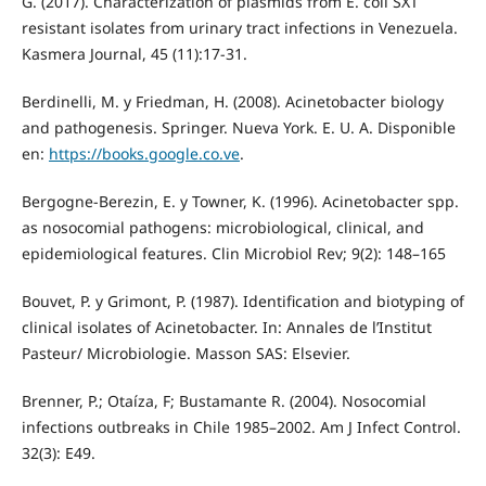
G. (2017). Characterization of plasmids from E. coli SXT
resistant isolates from urinary tract infections in Venezuela.
Kasmera Journal, 45 (11):17-31.
Berdinelli, M. y Friedman, H. (2008). Acinetobacter biology
and pathogenesis. Springer. Nueva York. E. U. A. Disponible
en:
https://books.google.co.ve
.
Bergogne-Berezin, E. y Towner, K. (1996). Acinetobacter spp.
as nosocomial pathogens: microbiological, clinical, and
epidemiological features. Clin Microbiol Rev; 9(2): 148–165
Bouvet, P. y Grimont, P. (1987). Identification and biotyping of
clinical isolates of Acinetobacter. In: Annales de l’Institut
Pasteur/ Microbiologie. Masson SAS: Elsevier.
Brenner, P.; Otaíza, F; Bustamante R. (2004). Nosocomial
infections outbreaks in Chile 1985–2002. Am J Infect Control.
32(3): E49.