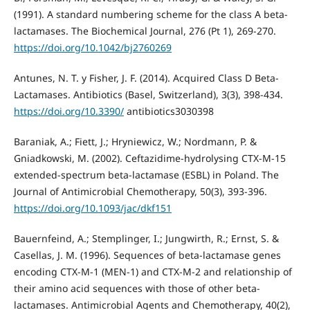
(1991). A standard numbering scheme for the class A beta-
lactamases. The Biochemical Journal, 276 (Pt 1), 269-270.
https://doi.org/10.1042/bj2760269
Antunes, N. T. y Fisher, J. F. (2014). Acquired Class D Beta-
Lactamases. Antibiotics (Basel, Switzerland), 3(3), 398-434.
https://doi.org/10.3390/
antibiotics3030398
Baraniak, A.; Fiett, J.; Hryniewicz, W.; Nordmann, P. &
Gniadkowski, M. (2002). Ceftazidime-hydrolysing CTX-M-15
extended-spectrum beta-lactamase (ESBL) in Poland. The
Journal of Antimicrobial Chemotherapy, 50(3), 393-396.
https://doi.org/10.1093/jac/dkf151
Bauernfeind, A.; Stemplinger, I.; Jungwirth, R.; Ernst, S. &
Casellas, J. M. (1996). Sequences of beta-lactamase genes
encoding CTX-M-1 (MEN-1) and CTX-M-2 and relationship of
their amino acid sequences with those of other beta-
lactamases. Antimicrobial Agents and Chemotherapy, 40(2),