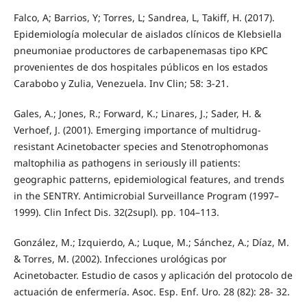
Falco, A; Barrios, Y; Torres, L; Sandrea, L, Takiff, H. (2017).
Epidemiología molecular de aislados clínicos de Klebsiella
pneumoniae productores de carbapenemasas tipo KPC
provenientes de dos hospitales públicos en los estados
Carabobo y Zulia, Venezuela. Inv Clin; 58: 3-21.
Gales, A.; Jones, R.; Forward, K.; Linares, J.; Sader, H. &
Verhoef, J. (2001). Emerging importance of multidrug-
resistant Acinetobacter species and Stenotrophomonas
maltophilia as pathogens in seriously ill patients:
geographic patterns, epidemiological features, and trends
in the SENTRY. Antimicrobial Surveillance Program (1997–
1999). Clin Infect Dis. 32(2supl). pp. 104–113.
González, M.; Izquierdo, A.; Luque, M.; Sánchez, A.; Díaz, M.
& Torres, M. (2002). Infecciones urológicas por
Acinetobacter. Estudio de casos y aplicación del protocolo de
actuación de enfermería. Asoc. Esp. Enf. Uro. 28 (82): 28- 32.