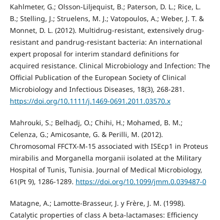
Kahlmeter, G.; Olsson-Liljequist, B.; Paterson, D. L.; Rice, L.
B.; Stelling, J.; Struelens, M. J.; Vatopoulos, A.; Weber, J. T. &
Monnet, D. L. (2012). Multidrug-resistant, extensively drug-
resistant and pandrug-resistant bacteria: An international
expert proposal for interim standard definitions for
acquired resistance. Clinical Microbiology and Infection: The
Official Publication of the European Society of Clinical
Microbiology and Infectious Diseases, 18(3), 268-281.
https://doi.org/10.1111/j.1469-0691.2011.03570.x
Mahrouki, S.; Belhadj, O.; Chihi, H.; Mohamed, B. M.;
Celenza, G.; Amicosante, G. & Perilli, M. (2012).
Chromosomal FFCTX-M-15 associated with ISEcp1 in Proteus
mirabilis and Morganella morganii isolated at the Military
Hospital of Tunis, Tunisia. Journal of Medical Microbiology,
61(Pt 9), 1286-1289.
https://doi.org/10.1099/jmm.0.039487-0
Matagne, A.; Lamotte-Brasseur, J. y Frère, J. M. (1998).
Catalytic properties of class A beta-lactamases: Efficiency