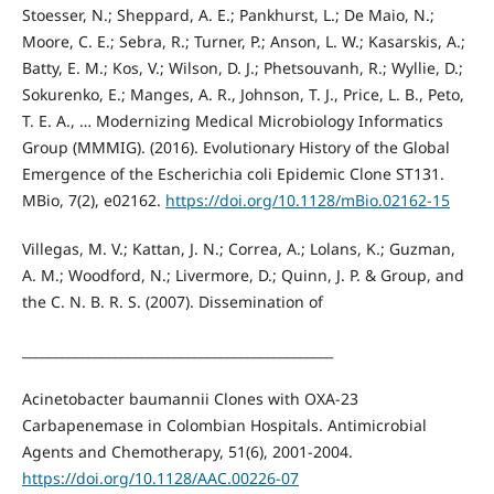
Stoesser, N.; Sheppard, A. E.; Pankhurst, L.; De Maio, N.;
Moore, C. E.; Sebra, R.; Turner, P.; Anson, L. W.; Kasarskis, A.;
Batty, E. M.; Kos, V.; Wilson, D. J.; Phetsouvanh, R.; Wyllie, D.;
Sokurenko, E.; Manges, A. R., Johnson, T. J., Price, L. B., Peto,
T. E. A., … Modernizing Medical Microbiology Informatics
Group (MMMIG). (2016). Evolutionary History of the Global
Emergence of the Escherichia coli Epidemic Clone ST131.
MBio, 7(2), e02162.
https://doi.org/10.1128/mBio.02162-15
Villegas, M. V.; Kattan, J. N.; Correa, A.; Lolans, K.; Guzman,
A. M.; Woodford, N.; Livermore, D.; Quinn, J. P. & Group, and
the C. N. B. R. S. (2007). Dissemination of
_______________________________________________
Acinetobacter baumannii Clones with OXA-23
Carbapenemase in Colombian Hospitals. Antimicrobial
Agents and Chemotherapy, 51(6), 2001-2004.
https://doi.org/10.1128/AAC.00226-07