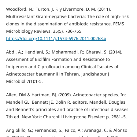
Woodford, N.; Turton, J. F. y Livermore, D. M. (2011).
Multiresistant Gram-negative bacteria: The role of high-risk
clones in the dissemination of antibiotic resistance. FEMS
Microbiology Reviews, 35(5), 736-755.
https://doi.org/10.1111/j.1574-6976.2011.00268.x
Abdi, A.; Hendiani, S.; Mohammadi, P.; Gharavi, S. (2014).
Assesment of Biolfilm Formation and Resistance to
Imipenem and Ciprofloxacin among Clinical Isolates of
Acinetobacter baumannii in Tehran. Jundishapur J
Microbiol.7(1):1-5.
Allen, DM & Hartman, BJ. (2009). Acinetobacter species. In:
Mandell GL, Bennett JE, Dolin R, editors. Mandell, Douglas,
and Bennett’s principles and practice of infectious diseases.
7th ed. New York: Churchill Livingstone Elsevier; p. 2881–5.
Angiolillo, G.; Fernandez, S.; Falco, A.; Aranaga, C. & Alonso