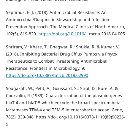
Septimus, E. J. (2018). Antimicrobial Resistance: An
Antimicrobial/Diagnostic Stewardship and Infection
Prevention Approach. The Medical Clinics of North America,
102(5), 819-829.
https://doi.org/10.1016/j
. mcna.2018.04.005
Shriram, V.; Khare, T.; Bhagwat, R.; Shukla, R. & Kumar, V.
(2018). Inhibiting Bacterial Drug Efflux Pumps via Phyto-
Therapeutics to Combat Threatening Antimicrobial
Resistance. Frontiers in Microbiology, 9.
https://doi.org/10.3389/fmicb.2018.02990
Sougakoff, W.; Petit, A.; Goussard, S.; Sirot, D.; Bure, A. &
Courvalin, P. (1989). Characterization of the plasmid genes
blaT-4 and blaT-5 which encode the broad-spectrum beta-
lactamases TEM-4 and TEM-5 in enterobacteriaceae. Gene,
78(2), 339-348. https://doi. org/10.1016/0378-1119(89)90236-
9