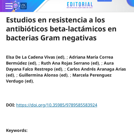
Estudios en resistencia a los
antibióticos beta-lactámicos en
bacterias Gram negativas
Elsa De La Cadena Vivas (ed)
, ;
Adriana María Correa
Bermúdez (ed)
, ;
Ruth Ana Rojas Serrano (ed)
, ;
Aura
Dayana Falco Restrepo (ed)
, ;
Carlos Andrés Aranaga Arias
(ed)
, ;
Guillermina Alonso (ed)
, ;
Marcela Perenguez
Verdugo (ed)
,
DOI:
https://doi.org/10.35985/9789585583924
Keywords: