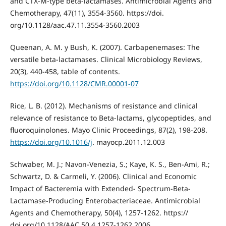
and CTX-M-type beta-lactamases. Antimicrobial Agents and
Chemotherapy, 47(11), 3554-3560. https://doi.
org/10.1128/aac.47.11.3554-3560.2003
Queenan, A. M. y Bush, K. (2007). Carbapenemases: The
versatile beta-lactamases. Clinical Microbiology Reviews,
20(3), 440-458, table of contents.
https://doi.org/10.1128/CMR.00001-07
Rice, L. B. (2012). Mechanisms of resistance and clinical
relevance of resistance to Beta-lactams, glycopeptides, and
fluoroquinolones. Mayo Clinic Proceedings, 87(2), 198-208.
https://doi.org/10.1016/j
. mayocp.2011.12.003
Schwaber, M. J.; Navon-Venezia, S.; Kaye, K. S., Ben-Ami, R.;
Schwartz, D. & Carmeli, Y. (2006). Clinical and Economic
Impact of Bacteremia with Extended- Spectrum-Beta-
Lactamase-Producing Enterobacteriaceae. Antimicrobial
Agents and Chemotherapy, 50(4), 1257-1262. https://
doi.org/10.1128/AAC.50.4.1257-1262.2006