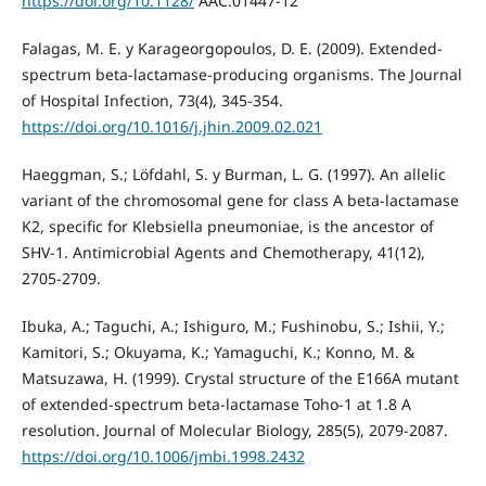
https://doi.org/10.1128/
AAC.01447-12
Falagas, M. E. y Karageorgopoulos, D. E. (2009). Extended-
spectrum beta-lactamase-producing organisms. The Journal
of Hospital Infection, 73(4), 345-354.
https://doi.org/10.1016/j.jhin.2009.02.021
Haeggman, S.; Löfdahl, S. y Burman, L. G. (1997). An allelic
variant of the chromosomal gene for class A beta-lactamase
K2, specific for Klebsiella pneumoniae, is the ancestor of
SHV-1. Antimicrobial Agents and Chemotherapy, 41(12),
2705-2709.
Ibuka, A.; Taguchi, A.; Ishiguro, M.; Fushinobu, S.; Ishii, Y.;
Kamitori, S.; Okuyama, K.; Yamaguchi, K.; Konno, M. &
Matsuzawa, H. (1999). Crystal structure of the E166A mutant
of extended-spectrum beta-lactamase Toho-1 at 1.8 A
resolution. Journal of Molecular Biology, 285(5), 2079-2087.
https://doi.org/10.1006/jmbi.1998.2432