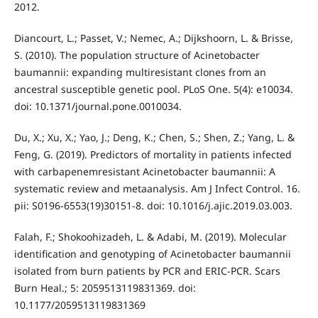
2012.
Diancourt, L.; Passet, V.; Nemec, A.; Dijkshoorn, L. & Brisse,
S. (2010). The population structure of Acinetobacter
baumannii: expanding multiresistant clones from an
ancestral susceptible genetic pool. PLoS One. 5(4): e10034.
doi: 10.1371/journal.pone.0010034.
Du, X.; Xu, X.; Yao, J.; Deng, K.; Chen, S.; Shen, Z.; Yang, L. &
Feng, G. (2019). Predictors of mortality in patients infected
with carbapenemresistant Acinetobacter baumannii: A
systematic review and metaanalysis. Am J Infect Control. 16.
pii: S0196-6553(19)30151-8. doi: 10.1016/j.ajic.2019.03.003.
Falah, F.; Shokoohizadeh, L. & Adabi, M. (2019). Molecular
identification and genotyping of Acinetobacter baumannii
isolated from burn patients by PCR and ERIC-PCR. Scars
Burn Heal.; 5: 2059513119831369. doi:
10.1177/2059513119831369