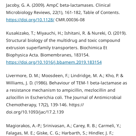
Jacoby, G. A. (2009). AmpC beta-lactamases. Clinical
Microbiology Reviews, 22(1), 161-182, Table of Contents.
https://doi.org/10.1128/
CMR.00036-08
Kusakizako, T.; Miyauchi, H.; Ishitani, R. & Nureki, O. (2019).
Structural biology of the multidrug and toxic compound
extrusion superfamily transporters. Biochimica Et
Biophysica Acta. Biomembranes, 183154.
https://doi.org/10.1016/j.bbamem.2019.183154
Livermore, D. M.; Moosdeen, F.; Lindridge, M. A.; Kho, P. &
Williams, J. D. (1986). Behaviour of TEM-1 beta-lactamase as
a resistance mechanism to ampicillin, mezlocillin and
azlocillin in Escherichia coli. The Journal of Antimicrobial
Chemotherapy, 17(2), 139-146. https://
doi.org/10.1093/jac/17.2.139
Magiorakos, A.-P.; Srinivasan, A.; Carey, R. B.; Carmeli, Y.;
Falagas, M. E.; Giske, C. G.; Harbarth, S.; Hindler, J. F.;