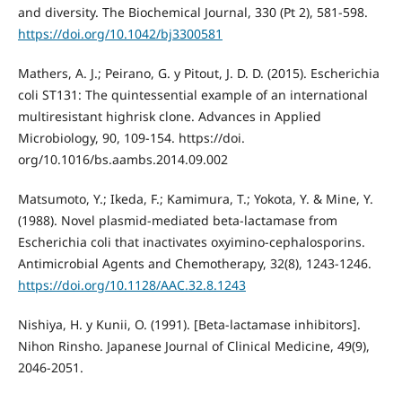
and diversity. The Biochemical Journal, 330 (Pt 2), 581-598.
https://doi.org/10.1042/bj3300581
Mathers, A. J.; Peirano, G. y Pitout, J. D. D. (2015). Escherichia
coli ST131: The quintessential example of an international
multiresistant highrisk clone. Advances in Applied
Microbiology, 90, 109-154. https://doi.
org/10.1016/bs.aambs.2014.09.002
Matsumoto, Y.; Ikeda, F.; Kamimura, T.; Yokota, Y. & Mine, Y.
(1988). Novel plasmid-mediated beta-lactamase from
Escherichia coli that inactivates oxyimino-cephalosporins.
Antimicrobial Agents and Chemotherapy, 32(8), 1243-1246.
https://doi.org/10.1128/AAC.32.8.1243
Nishiya, H. y Kunii, O. (1991). [Beta-lactamase inhibitors].
Nihon Rinsho. Japanese Journal of Clinical Medicine, 49(9),
2046-2051.