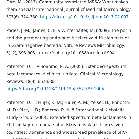
Otto, M. (2013). Community-associated MRSA: What makes
them special? International Journal of Medical Microbiology,
303(6), 324-330.
https://doi.org/10.1016/j.ijmm.2013.02.007
Pagès, J.-M.; James, C. E. y Winterhalter, M. (2008). The porin
and the permeating antibiotic: A selective diffusion barrier
in Gram-negative bacteria. Nature Reviews Microbiology,
6(12), 893-903. https://doi. org/10.1038/nrmicro1994
Paterson, D. L. y Bonomo, R. A. (2005). Extended-spectrum
beta-lactamases: A clinical update. Clinical Microbiology
Reviews, 18(4), 657-686.
https://doi.org/10.1128/CMR.18.4.657-686.2005
Paterson, D. L.; Hujer, K. M.; Hujer, A. M.; Yeiser, B.; Bonomo,
M. D.; Rice, L. B.; Bonomo, R. A. & International Klebsiella
Study Group. (2003). Extended-spectrum beta-lactamases in
Klebsiella pneumoniae bloodstream isolates from seven
countries: Dominance and widespread prevalence of SHV-