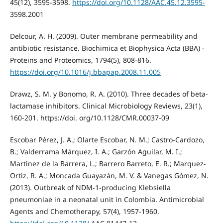
45(12), 3595-3598.
https://doi.org/10.1128/AAC.45.12.3595-
3598.2001
Delcour, A. H. (2009). Outer membrane permeability and
antibiotic resistance. Biochimica et Biophysica Acta (BBA) -
Proteins and Proteomics, 1794(5), 808-816.
https://doi.org/10.1016/j.bbapap.2008.11.005
Drawz, S. M. y Bonomo, R. A. (2010). Three decades of beta-
lactamase inhibitors. Clinical Microbiology Reviews, 23(1),
160-201. https://doi. org/10.1128/CMR.00037-09
Escobar Pérez, J. A.; Olarte Escobar, N. M.; Castro-Cardozo,
B.; Valderrama Márquez, I. A.; Garzón Aguilar, M. I.;
Martinez de la Barrera, L.; Barrero Barreto, E. R.; Marquez-
Ortiz, R. A.; Moncada Guayazán, M. V. & Vanegas Gómez, N.
(2013). Outbreak of NDM-1-producing Klebsiella
pneumoniae in a neonatal unit in Colombia. Antimicrobial
Agents and Chemotherapy, 57(4), 1957-1960.