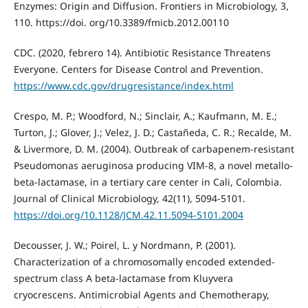
Enzymes: Origin and Diffusion. Frontiers in Microbiology, 3,
110. https://doi. org/10.3389/fmicb.2012.00110
CDC. (2020, febrero 14). Antibiotic Resistance Threatens
Everyone. Centers for Disease Control and Prevention.
https://www.cdc.gov/drugresistance/index.html
Crespo, M. P.; Woodford, N.; Sinclair, A.; Kaufmann, M. E.;
Turton, J.; Glover, J.; Velez, J. D.; Castañeda, C. R.; Recalde, M.
& Livermore, D. M. (2004). Outbreak of carbapenem-resistant
Pseudomonas aeruginosa producing VIM-8, a novel metallo-
beta-lactamase, in a tertiary care center in Cali, Colombia.
Journal of Clinical Microbiology, 42(11), 5094-5101.
https://doi.org/10.1128/JCM.42.11.5094-5101.2004
Decousser, J. W.; Poirel, L. y Nordmann, P. (2001).
Characterization of a chromosomally encoded extended-
spectrum class A beta-lactamase from Kluyvera
cryocrescens. Antimicrobial Agents and Chemotherapy,