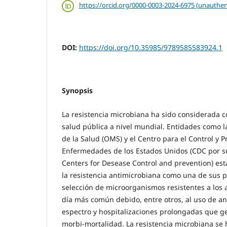
https://orcid.org/0000-0003-2024-6975 (unauthen
DOI:
https://doi.org/10.35985/9789585583924.1
Synopsis
La resistencia microbiana ha sido considerada
salud pública a nivel mundial. Entidades como 
de la Salud (OMS) y el Centro para el Control y P
Enfermedades de los Estados Unidos (CDC por su
Centers for Desease Control and prevention) est
la resistencia antimicrobiana como una de sus p
selección de microorganismos resistentes a los 
día más común debido, entre otros, al uso de an
espectro y hospitalizaciones prolongadas que 
morbi-mortalidad. La resistencia microbiana se 