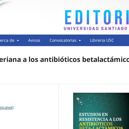
erca de
Avisos
Convocatorias
Libreria USC
eriana a los antibióticos betalactámic
ticated)