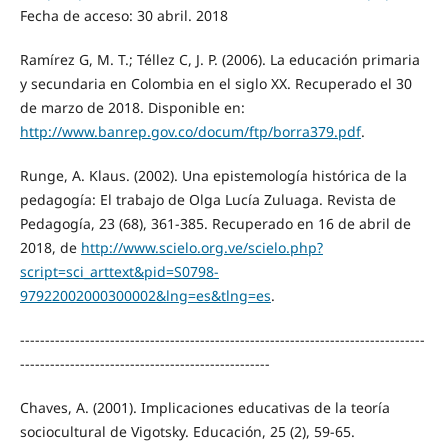
Fecha de acceso: 30 abril. 2018
Ramírez G, M. T.; Téllez C, J. P. (2006). La educación primaria
y secundaria en Colombia en el siglo XX. Recuperado el 30
de marzo de 2018. Disponible en:
http://www.banrep.gov.co/docum/ftp/borra379.pdf
.
Runge, A. Klaus. (2002). Una epistemología histórica de la
pedagogía: El trabajo de Olga Lucía Zuluaga. Revista de
Pedagogía, 23 (68), 361-385. Recuperado en 16 de abril de
2018, de
http://www.scielo.org.ve/scielo.php?
script=sci_arttext&pid=S0798-
97922002000300002&lng=es&tlng=es
.
---------------------------------------------------------------------------------
--------------------------------------------------
Chaves, A. (2001). Implicaciones educativas de la teoría
sociocultural de Vigotsky. Educación, 25 (2), 59-65.