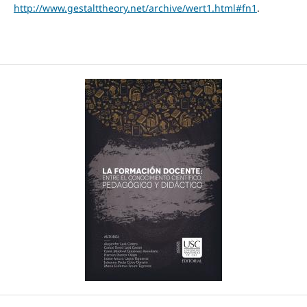
http://www.gestalttheory.net/archive/wert1.html#fn1
.