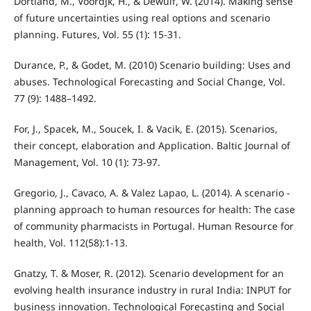
Dortland, M., Voordjk, H., & Dewulf, W. (2014). Making sense
of future uncertainties using real options and scenario
planning. Futures, Vol. 55 (1): 15-31.
Durance, P., & Godet, M. (2010) Scenario building: Uses and
abuses. Technological Forecasting and Social Change, Vol.
77 (9): 1488–1492.
For, J., Spacek, M., Soucek, I. & Vacik, E. (2015). Scenarios,
their concept, elaboration and Application. Baltic Journal of
Management, Vol. 10 (1): 73-97.
Gregorio, J., Cavaco, A. & Valez Lapao, L. (2014). A scenario -
planning approach to human resources for health: The case
of community pharmacists in Portugal. Human Resource for
health, Vol. 112(58):1-13.
Gnatzy, T. & Moser, R. (2012). Scenario development for an
evolving health insurance industry in rural India: INPUT for
business innovation. Technological Forecasting and Social