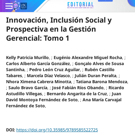
Innovación, Inclusión Social y
Prospectiva en la Gestión
Gerencial: Tomo 1
Kelly Patricia Murillo
, ;
Eugénio Alexandre Miguel Rocha
, ;
Carlos Alberto García González
, ;
Gonçalo Alves de Sousa
Santinha
, ;
Pedro León Cruz Aguilar
, ;
Rubén Castillo
Tabares
, ;
Marcela Díaz Velasco
, ;
Julián Duran Peralta
, ;
Nhora Ximena Cabrera Minotta
, ;
Tatiana Barona Mendoza
,
;
Saulo Bravo García
, ;
José Fabián Ríos Obando
, ;
Ricardo
Astudillo Villegas
, ;
Bernardo Angarita de la Cruz
, ;
Juan
David Montoya Fernández de Soto
, ;
Ana María Carvajal
Fernández de Soto
,
DOI:
https://doi.org/10.35985/9789585522725