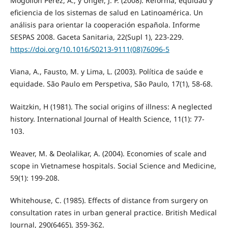
Mogollón Pérez, A., y Unger, J. P. (2008). Reforma, equidad y
eficiencia de los sistemas de salud en Latinoamérica. Un
análisis para orientar la cooperación española. Informe
SESPAS 2008. Gaceta Sanitaria, 22(Supl 1), 223-229.
https://doi.org/10.1016/S0213-9111(08)76096-5
Viana, A., Fausto, M. y Lima, L. (2003). Política de saúde e
equidade. São Paulo em Perspetiva, São Paulo, 17(1), 58-68.
Waitzkin, H (1981). The social origins of illness: A neglected
history. International Journal of Health Science, 11(1): 77-
103.
Weaver, M. & Deolalikar, A. (2004). Economies of scale and
scope in Vietnamese hospitals. Social Science and Medicine,
59(1): 199-208.
Whitehouse, C. (1985). Effects of distance from surgery on
consultation rates in urban general practice. British Medical
Journal, 290(6465), 359-362.