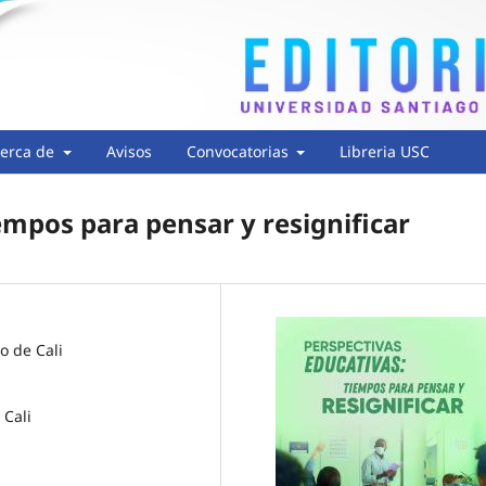
erca de
Avisos
Convocatorias
Libreria USC
empos para pensar y resignificar
o de Cali
 Cali