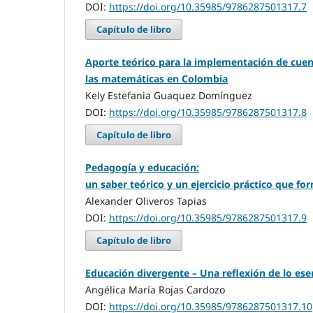
DOI:
https://doi.org/10.35985/9786287501317.7
Capítulo de libro
Aporte teórico para la implementación de cuen
las matemáticas en Colombia
Kely Estefania Guaquez Domínguez
DOI:
https://doi.org/10.35985/9786287501317.8
Capítulo de libro
Pedagogía y educación:
un saber teórico y un ejercicio práctico que f
Alexander Oliveros Tapias
DOI:
https://doi.org/10.35985/9786287501317.9
Capítulo de libro
Educación divergente – Una reflexión de lo ese
Angélica María Rojas Cardozo
DOI:
https://doi.org/10.35985/9786287501317.10