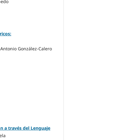
bedo
icos:
é Antonio González-Calero
n a través del Lenguaje
ela