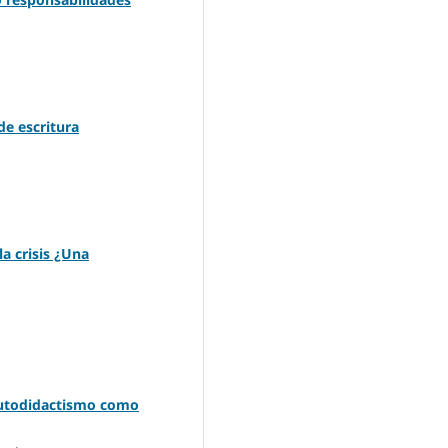
de escritura
a crisis ¿Una
 autodidactismo como