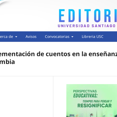
erca de
Avisos
Convocatorias
Libreria USC
lementación de cuentos en la enseñan
ombia