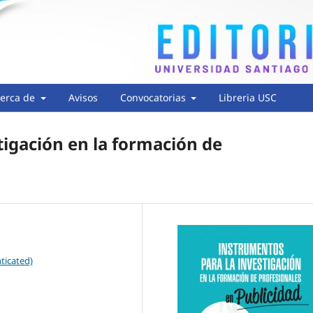
erca de
Avisos
Convocatorias
Libreria USC
tigación en la formación de
ticated)