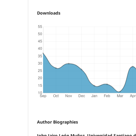
Downloads
Author Biographies
John Jairo León Muñoz, Universidad Santiago d