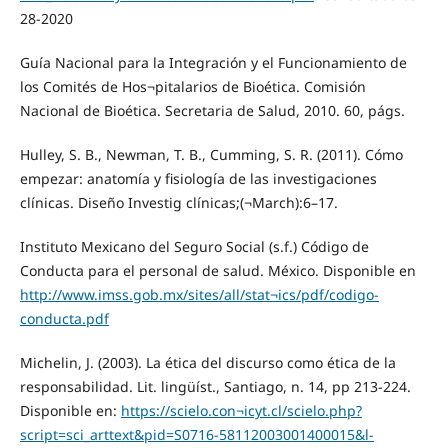
28-2020
Guía Nacional para la Integración y el Funcionamiento de
los Comités de Hos¬pitalarios de Bioética. Comisión
Nacional de Bioética. Secretaria de Salud, 2010. 60, págs.
Hulley, S. B., Newman, T. B., Cumming, S. R. (2011). Cómo
empezar: anatomía y fisiología de las investigaciones
clínicas. Diseño Investig clínicas;(¬March):6–17.
Instituto Mexicano del Seguro Social (s.f.) Código de
Conducta para el personal de salud. México. Disponible en
http://www.imss.gob.mx/sites/all/stat¬ics/pdf/codigo-
conducta.pdf
Michelin, J. (2003). La ética del discurso como ética de la
responsabilidad. Lit. lingüíst., Santiago, n. 14, pp 213-224.
Disponible en:
https://scielo.con¬icyt.cl/scielo.php?
script=sci_arttext&pid=S0716-58112003001400015&l-