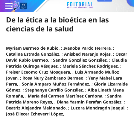
De la ética a la bioética en las
ciencias de la salud
Myriam Bermeo de Rubio
, ;
Ivanoba Pardo Herrera
, ;
Catalina Estrada González
, ;
Anisbed Naranjo Rojas
, ;
Oscar
David Rubio Bermeo
, ;
Sandra González González
, ;
Claudia
Patricia Quiroga Vásquez
, ;
Mariela Sánchez Rodríguez
, ;
Freiser Eceomo Cruz Mosquera
, ;
Luis Armando Muñoz
Joven
, ;
Rosa Nury Zambrano Bermeo
, ;
Yeny Mabel Lara
Parra
, ;
Sonia Amparo Muñoz Fernández
, ;
Gloria Lizarralde
Gómez
, ;
Stephanye Carrillo González
, ;
Alba Lineth Mena
Romaña
, ;
María del Carmen Martínez Cardona
, ;
Sandra
Patricia Moreno Reyes
, ;
Diana Yasmin Perafan González
, ;
Beatriz Alejandra Maldonado
, ;
Luzora Mondragón Joaqui
, ;
José Eliecer Echeverri López
,