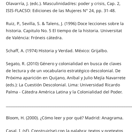
Olavarría, J. (edc.). Masculinidad/es: poder y crisis, Cap. 2,
ISIS-FLACSO: Ediciones de las Mujeres N° 24, pp. 31-48.
Ruiz, P., Sevilla, S. & Talens, J. (1996) Doce lecciones sobre la
historia. Capitulo No. 5 El tiempo de la historia. Universitat
de Valéncia: Fróneis cátedra.
Schaff, A. (1974) Historia y Verdad. México: Grijalbo.
Segato, R. (2010) Género y colonialidad en busca de claves
de lectura y de un vocabulario estratégico descolonial. De
Próxima aparición en Quijano, Aníbal y Julio Mejía Navarrete
(eds.): La Cuestión Descolonial. Lima: Universidad Ricardo
Palma - Cátedra América Latina y la Colonialidad del Poder.
_______________________________________________________________________
Bloom, H. (2000). ¿Cómo leer y por qué? Madrid: Anagrama.
Casal, I. (sf). Construir(se) con la palabra: textos y pretextos