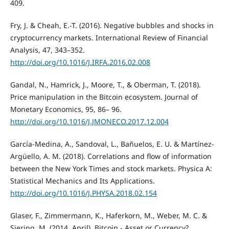
409.
Fry, J. & Cheah, E.-T. (2016). Negative bubbles and shocks in
cryptocurrency markets. International Review of Financial
Analysis, 47, 343–352.
http://doi.org/10.1016/J.IRFA.2016.02.008
Gandal, N., Hamrick, J., Moore, T., & Oberman, T. (2018).
Price manipulation in the Bitcoin ecosystem. Journal of
Monetary Economics, 95, 86– 96.
http://doi.org/10.1016/J.JMONECO.2017.12.004
García-Medina, A., Sandoval, L., Bañuelos, E. U. & Martínez-
Argüello, A. M. (2018). Correlations and flow of information
between the New York Times and stock markets. Physica A:
Statistical Mechanics and Its Applications.
http://doi.org/10.1016/J.PHYSA.2018.02.154
Glaser, F., Zimmermann, K., Haferkorn, M., Weber, M. C. &
Siering, M. (2014, April). Bitcoin - Asset or Currency?