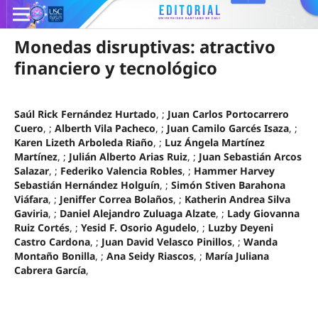
Monedas disruptivas: atractivo
financiero y tecnológico
Saúl Rick Fernández Hurtado
, ;
Juan Carlos Portocarrero
Cuero
, ;
Alberth Vila Pacheco
, ;
Juan Camilo Garcés Isaza
, ;
Karen Lizeth Arboleda Riaño
, ;
Luz Ángela Martínez
Martínez
, ;
Julián Alberto Arias Ruiz
, ;
Juan Sebastián Arcos
Salazar
, ;
Federiko Valencia Robles
, ;
Hammer Harvey
Sebastián Hernández Holguín
, ;
Simón Stiven Barahona
Viáfara
, ;
Jeniffer Correa Bolaños
, ;
Katherin Andrea Silva
Gaviria
, ;
Daniel Alejandro Zuluaga Alzate
, ;
Lady Giovanna
Ruiz Cortés
, ;
Yesid F. Osorio Agudelo
, ;
Luzby Deyeni
Castro Cardona
, ;
Juan David Velasco Pinillos
, ;
Wanda
Montaño Bonilla
, ;
Ana Seidy Riascos
, ;
María Juliana
Cabrera García
,