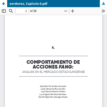
eordonez, Capitulo 6.pdf