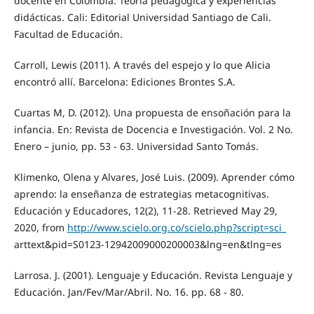
docente en Colombia. Teoría pedagógica y experiencias
didácticas. Cali: Editorial Universidad Santiago de Cali.
Facultad de Educación.
Carroll, Lewis (2011). A través del espejo y lo que Alicia
encontró allí. Barcelona: Ediciones Brontes S.A.
Cuartas M, D. (2012). Una propuesta de ensoñación para la
infancia. En: Revista de Docencia e Investigación. Vol. 2 No.
Enero – junio, pp. 53 - 63. Universidad Santo Tomás.
Klimenko, Olena y Alvares, José Luis. (2009). Aprender cómo
aprendo: la enseñanza de estrategias metacognitivas.
Educación y Educadores, 12(2), 11-28. Retrieved May 29,
2020, from
http://www.scielo.org.co/scielo.php?script=sci_
arttext&pid=S0123-12942009000200003&lng=en&tlng=es
Larrosa. J. (2001). Lenguaje y Educación. Revista Lenguaje y
Educación. Jan/Fev/Mar/Abril. No. 16. pp. 68 - 80.