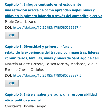
Capítulo 4. Enfoque centrado en el estudiante
una reflexión acerca de cómo aprenden inglés niños y
niñas en la primera infancia a través del aprendizaje activo
Pablo Cesar Lozano
DOI:
https://doi.org/10.35985/9789585583887.4
PDF
Capítulo 5. Diversidad y primera infancia
relato de la experiencia del trabajo con maestras, líderes
comunitarios, familias, niñas y niños de Santiago de Cali
Marcela Duarte Herrera, Edison Monroy Machado, Miguel
Enrique Cuesta Ordoñez
DOI:
https://doi.org/10.35985/9789585583887.5
PDF
Capítulo 6. Entre el saber y el aula, una responsabilidad
ética, política y moral
Constanza Bonilla Campo