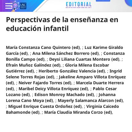
Perspectivas de la enseñanza en
educación infantil
María Constanza Cano Quintero (ed)
, ;
Luz Karime Giraldo
García (ed)
, ;
Ana Milena Sánchez Borrero (ed)
, ;
Constanza
Bonilla Campo (ed)
, ;
Deysi Liliana Cuartas Montero (ed)
, ;
Efraín Muñoz Galíndez (ed)
, ;
Gloria Milena Escobar
Gutiérrez (ed)
, ;
Heriberto González Valencia (ed)
, ;
Ingrid
Selene Torres Rojas (ed)
, ;
Jakeline Amparo Villota Enríquez
(ed)
, ;
Neiver Fajardo Torres (ed)
, ;
Marcela Duarte Herrera
(ed)
, ;
Maribel Deicy Villota Enríquez (ed)
, ;
Pablo Cesar
Lozano (ed)
, ;
Edison Monroy Machado (ed)
, ;
Johanna
Lorena Cano Moya (ed)
, ;
Mayerly Salamanca Alarcon (ed)
,
;
Miguel Enrique Cuesta Ordoñez (ed)
, ;
Virginia Caicedo
Bahamonde (ed)
, ;
María Claudia Miranda Corzo (ed)
,