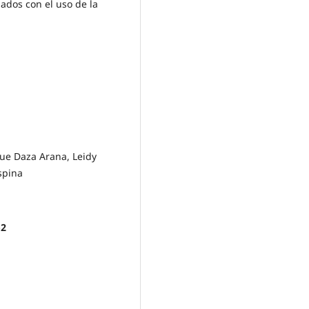
iados con el uso de la
que Daza Arana, Leidy
spina
-2