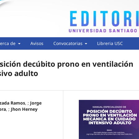
erca de
Avisos
Convocatorias
Libreria USC
sición decúbito prono en ventilación
ivo adulto
ozada Ramos
, ;
Jorge
ora
, ;
Jhon Herney