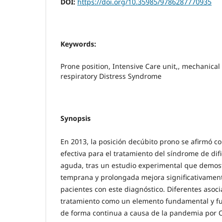
DOI:
https://doi.org/10.35985/9786287770935
Keywords:
Prone position, Intensive Care unit,, mechanical 
respiratory Distress Syndrome
Synopsis
En 2013, la posición decúbito prono se afirmó 
efectiva para el tratamiento del síndrome de difi
aguda, tras un estudio experimental que demost
temprana y prolongada mejora significativament
pacientes con este diagnóstico. Diferentes asoci
tratamiento como un elemento fundamental y fu
de forma continua a causa de la pandemia por