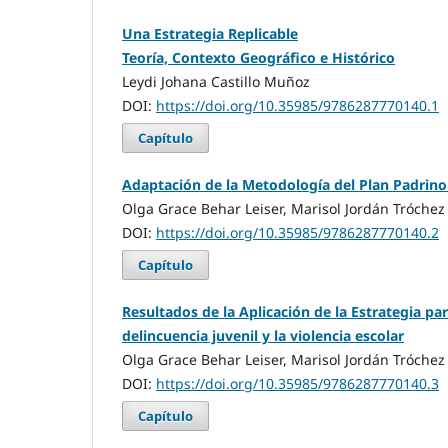
Una Estrategia Replicable
Teoría, Contexto Geográfico e Histórico
Leydi Johana Castillo Muñoz
DOI:
https://doi.org/10.35985/9786287770140.1
Capítulo
Adaptación de la Metodología del Plan Padrino
Olga Grace Behar Leiser, Marisol Jordán Tróchez
DOI:
https://doi.org/10.35985/9786287770140.2
Capítulo
Resultados de la Aplicación de la Estrategia par
delincuencia juvenil y la violencia escolar
Olga Grace Behar Leiser, Marisol Jordán Tróchez
DOI:
https://doi.org/10.35985/9786287770140.3
Capítulo