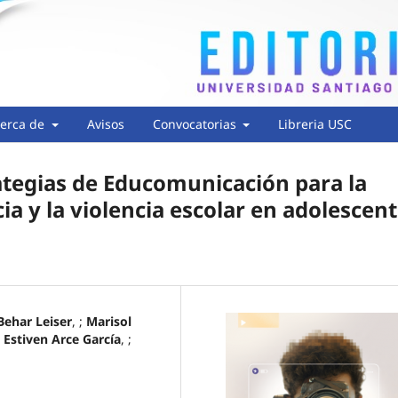
erca de
Avisos
Convocatorias
Libreria USC
rategias de Educomunicación para la
ia y la violencia escolar en adolescen
Behar Leiser
, ;
Marisol
;
Estiven Arce García
, ;