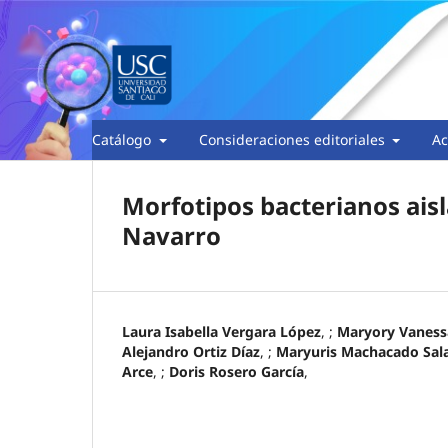
Catálogo
Consideraciones editoriales
Ac
Morfotipos bacterianos ais
Navarro
Laura Isabella Vergara López
, ;
Maryory Vaness
Alejandro Ortiz Díaz
, ;
Maryuris Machacado Sal
Arce
, ;
Doris Rosero García
,