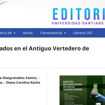
erca de
Avisos
Convocatorias
Libreria USC
lados en el Antiguo Vertedero de
a Diazgranados Santos
, ;
as
, ;
Diana Carolina Rache