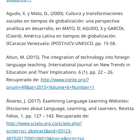
Agudo, X. y Mato, D., (2000). Cultura y transformaciones
sociales en tiempos de globalización: una perspectiva
analítica en desarrollo, en MATO, D; AGUDO, X y GARCÍA,
(Coord). América Latina en tiempos de globalización.
IICaracas Venezuela: IPOST/UCV-UNESCO. pp. 15-58.
Altun, M. (2015). The integration of technology into foreign
language teaching. International Journal on New Trends in
Education and Their Implications. 6 (1). pp. 22 – 26.
Recuperado de:
http://www.ijonte.org/?
pnum=49&pt=2015+Volume+6+Number+1
Álvarez, J. (2017). Examining Language-Learning Websites:
Discourses about Language, Learning, and Learners. Revista
Folios. 1. pp. 127 – 143. Recuperado de:
http://www.scielo.org.co/scielo.php?
script=sci_abstract&pid=S0123-
48702017000100010&lng=e&nrm=iso