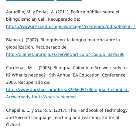
Astudillo, M. y Rodas, A. (2011). Política pública sobre el
bilingüismo en Cali. Recuperado de:
https://www.icesi.edu.co/polis/images/contenido/pdfs/Boletin_
Blanco, J. (2007). Bilingüismo: la lengua materna ante la
globalización. Recuperado de:
http://dialnet.unirioja.es/servlet/articulo?-codigo=3295386
.
Cárdenas, M. L. (2006). Bilingual Colombia: Are we ready for
it? What is needed? 19th Annual EA Education, Conference
2006. Recuperado de:
http://www.docstoc.com/docs/32866051/Bilingual-Colombia-
Areweready-for-it-What-is-needed
Chapelle, C. y Sauro, S. (2017). The Handbook of Technology
and Second Language Teaching and Learning. Editorial
Oxford.