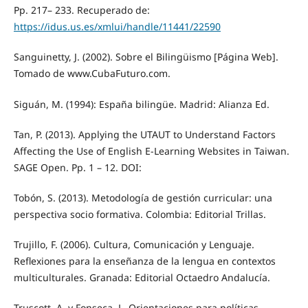
Pp. 217– 233. Recuperado de:
https://idus.us.es/xmlui/handle/11441/22590
Sanguinetty, J. (2002). Sobre el Bilingüismo [Página Web].
Tomado de www.CubaFuturo.com.
Siguán, M. (1994): España bilingüe. Madrid: Alianza Ed.
Tan, P. (2013). Applying the UTAUT to Understand Factors
Affecting the Use of English E-Learning Websites in Taiwan.
SAGE Open. Pp. 1 – 12. DOI:
Tobón, S. (2013). Metodología de gestión curricular: una
perspectiva socio formativa. Colombia: Editorial Trillas.
Trujillo, F. (2006). Cultura, Comunicación y Lenguaje.
Reflexiones para la enseñanza de la lengua en contextos
multiculturales. Granada: Editorial Octaedro Andalucía.
Truscott, A. y Fonseca, L. Orientaciones para políticas