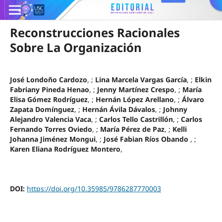
Reconstrucciones Racionales
Sobre La Organización
José Londoño Cardozo
, ;
Lina Marcela Vargas García
, ;
Elkin
Fabriany Pineda Henao
, ;
Jenny Martínez Crespo
, ;
María
Elisa Gómez Rodríguez
, ;
Hernán López Arellano
, ;
Álvaro
Zapata Domínguez
, ;
Hernán Ávila Dávalos
, ;
Johnny
Alejandro Valencia Vaca
, ;
Carlos Tello Castrillón
, ;
Carlos
Fernando Torres Oviedo
, ;
María Pérez de Paz
, ;
Kelli
Johanna Jiménez Mongui
, ;
José Fabian Ríos Obando
, ;
Karen Eliana Rodríguez Montero
,
DOI:
https://doi.org/10.35985/9786287770003