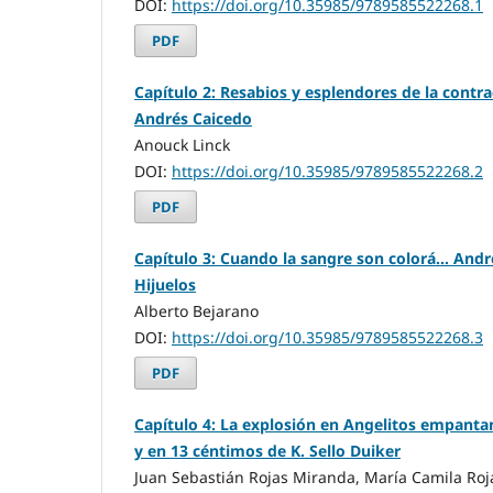
DOI:
https://doi.org/10.35985/9789585522268.1
PDF
Capítulo 2: Resabios y esplendores de la contra
Andrés Caicedo
Anouck Linck
DOI:
https://doi.org/10.35985/9789585522268.2
PDF
Capítulo 3: Cuando la sangre son colorá... And
Hijuelos
Alberto Bejarano
DOI:
https://doi.org/10.35985/9789585522268.3
PDF
Capítulo 4: La explosión en Angelitos empant
y en 13 céntimos de K. Sello Duiker
Juan Sebastián Rojas Miranda, María Camila Ro