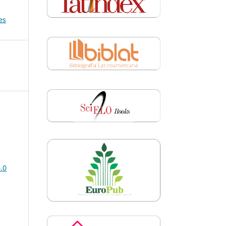
es
.0