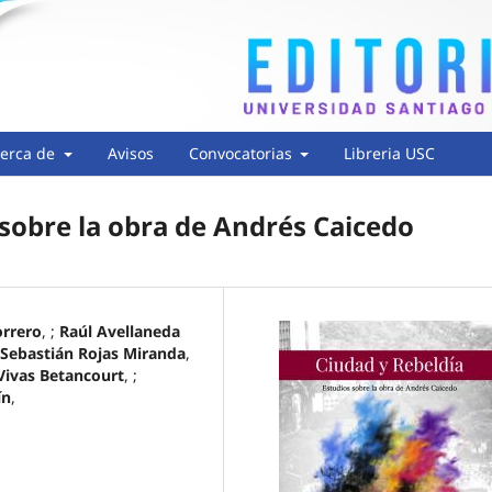
erca de
Avisos
Convocatorias
Libreria USC
 sobre la obra de Andrés Caicedo
orrero
, ;
Raúl Avellaneda
 Sebastián Rojas Miranda
,
Vivas Betancourt
, ;
ín
,