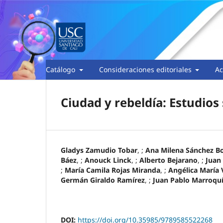
Catálogo
Consideraciones editoriales
Ac
Ciudad y rebeldía: Estudios
Gladys Zamudio Tobar
, ;
Ana Milena Sánchez B
Báez
, ;
Anouck Linck
, ;
Alberto Bejarano
, ;
Juan
;
María Camila Rojas Miranda
, ;
Angélica María 
Germán Giraldo Ramírez
, ;
Juan Pablo Marroqu
DOI:
https://doi.org/10.35985/9789585522268