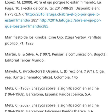
López, M. (2009). Abra el ojo porque lo están filmando, La
Fuga, 10. [Fecha de consulta: 2017-08-29] Disponible en:
HYPERLINK “
http://2016.lafuga.cl/abra-el-ojo-por-que-lo-
estanfilmando/
385”
http://2016.lafuga.cl/abra-el-ojo-por-
que-loestan-filmando/385
Manifiesto de los Kinokis, Cine Ojo. Dziga Vertov. Panfleto
público. P1, 1923
Martin, B. & Silva. A. (1997). Pensar la comunicación. Bogotá:
Editorial Tercer Mundo.
Mayolo, C. (Productor) & Ospina, L. (Dirección). (1971). Oiga,
vea. [Cinta cinematográfica]. Colombia. 145
Metz, C. (1968). Ensayos sobre la significación en el cine
(1964-1968). Barcelona, España: Paidós Ibérica, S.A.
Metz, C. (2002). Ensayos sobre la significación en el cine
(1964-1968). Barcelona: Ediciones Paidós Ibérica, S.A.