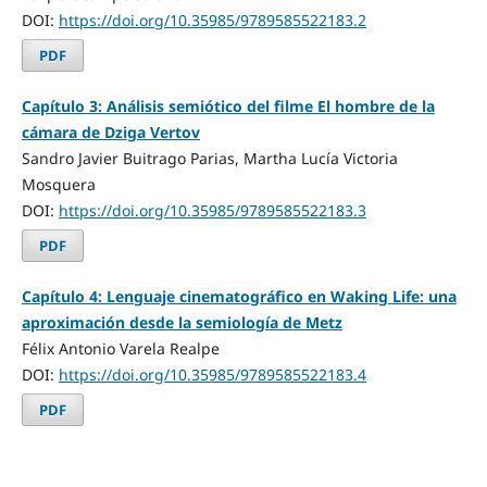
DOI:
https://doi.org/10.35985/9789585522183.2
PDF
Capítulo 3: Análisis semiótico del filme El hombre de la
cámara de Dziga Vertov
Sandro Javier Buitrago Parias, Martha Lucía Victoria
Mosquera
DOI:
https://doi.org/10.35985/9789585522183.3
PDF
Capítulo 4: Lenguaje cinematográfico en Waking Life: una
aproximación desde la semiología de Metz
Félix Antonio Varela Realpe
DOI:
https://doi.org/10.35985/9789585522183.4
PDF