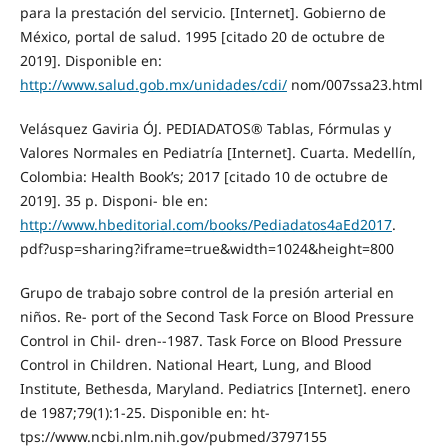
para la prestación del servicio. [Internet]. Gobierno de
México, portal de salud. 1995 [citado 20 de octubre de
2019]. Disponible en:
http://www.salud.gob.mx/unidades/cdi/
nom/007ssa23.html
Velásquez Gaviria ÓJ. PEDIADATOS® Tablas, Fórmulas y
Valores Normales en Pediatría [Internet]. Cuarta. Medellín,
Colombia: Health Book’s; 2017 [citado 10 de octubre de
2019]. 35 p. Disponi- ble en:
http://www.hbeditorial.com/books/Pediadatos4aEd2017
.
pdf?usp=sharing?iframe=true&width=1024&height=800
Grupo de trabajo sobre control de la presión arterial en
niños. Re- port of the Second Task Force on Blood Pressure
Control in Chil- dren--1987. Task Force on Blood Pressure
Control in Children. National Heart, Lung, and Blood
Institute, Bethesda, Maryland. Pediatrics [Internet]. enero
de 1987;79(1):1-25. Disponible en: ht-
tps://www.ncbi.nlm.nih.gov/pubmed/3797155