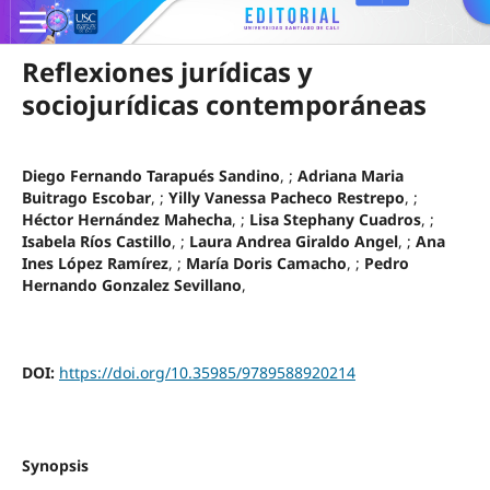
Reflexiones jurídicas y
sociojurídicas contemporáneas
Diego Fernando Tarapués Sandino
, ;
Adriana Maria
Buitrago Escobar
, ;
Yilly Vanessa Pacheco Restrepo
, ;
Héctor Hernández Mahecha
, ;
Lisa Stephany Cuadros
, ;
Isabela Ríos Castillo
, ;
Laura Andrea Giraldo Angel
, ;
Ana
Ines López Ramírez
, ;
María Doris Camacho
, ;
Pedro
Hernando Gonzalez Sevillano
,
DOI:
https://doi.org/10.35985/9789588920214
Synopsis