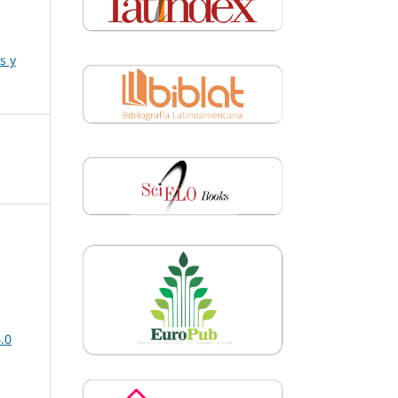
s y
.0