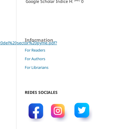
(ver)
Google Scholar Índice H:
0
Information
0del%20sector%20pyme.pdf?
For Readers
For Authors
For Librarians
REDES SOCIALES