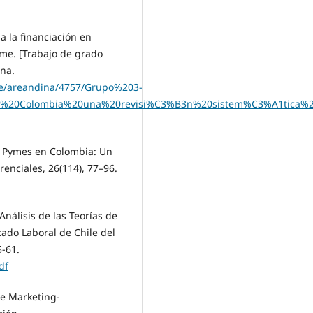
a la financiación en
yme. [Trabajo de grado
ina.
dle/areandina/4757/Grupo%203-
n%20Colombia%20una%20revisi%C3%B3n%20sistem%C3%A1tica%2
Las Pymes en Colombia: Un
renciales, 26(114), 77–96.
 Análisis de las Teorías de
ado Laboral de Chile del
5-61.
df
de Marketing-