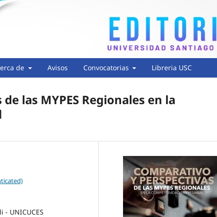
erca de
Avisos
Convocatorias
Libreria USC
 de las MYPES Regionales en la
l
ticated)
li - UNICUCES