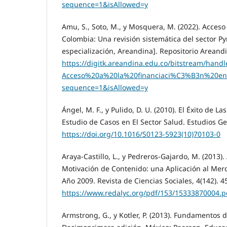
sequence=1&isAllowed=y
Amu, S., Soto, M., y Mosquera, M. (2022). Acceso 
Colombia: Una revisión sistemática del sector P
especialización, Areandina]. Repositorio Areand
https://digitk.areandina.edu.co/bitstream/han
Acceso%20a%20la%20financiaci%C3%B3n%20e
sequence=1&isAllowed=y
Ángel, M. F., y Pulido, D. U. (2010). El Éxito de 
Estudio de Casos en El Sector Salud. Estudios Ge
https://doi.org/10.1016/S0123-5923(10)70103-0
Araya-Castillo, L., y Pedreros-Gajardo, M. (2013).
Motivación de Contenido: una Aplicación al Merc
Año 2009. Revista de Ciencias Sociales, 4(142). 4
https://www.redalyc.org/pdf/153/15333870004.p
Armstrong, G., y Kotler, P. (2013). Fundamentos 