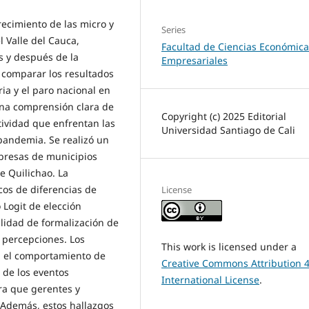
crecimiento de las micro y
Series
 Valle del Cauca,
Facultad de Ciencias Económica
s y después de la
Empresariales
s comparar los resultados
ria y el paro nacional en
una comprensión clara de
Copyright (c) 2025 Editorial
tividad que enfrentan las
Universidad Santiago de Cali
pandemia. Se realizó un
presas de municipios
e Quilichao. La
cos de diferencias de
License
 Logit de elección
ilidad de formalización de
y percepciones. Los
This work is licensed under a
en el comportamiento de
Creative Commons Attribution 4
 de los eventos
International License
.
ra que gerentes y
. Además, estos hallazgos