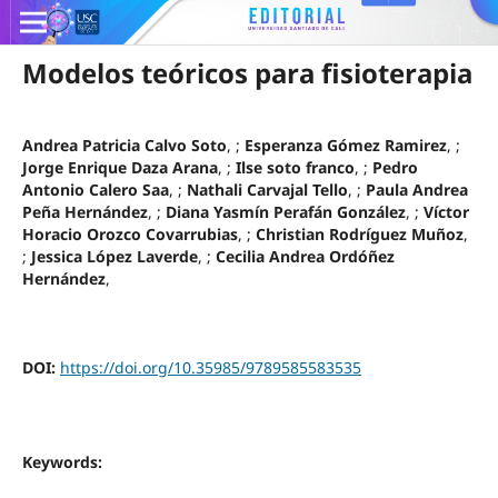
Modelos teóricos para fisioterapia
Andrea Patricia Calvo Soto
, ;
Esperanza Gómez Ramirez
, ;
Jorge Enrique Daza Arana
, ;
Ilse soto franco
, ;
Pedro
Antonio Calero Saa
, ;
Nathali Carvajal Tello
, ;
Paula Andrea
Peña Hernández
, ;
Diana Yasmín Perafán González
, ;
Víctor
Horacio Orozco Covarrubias
, ;
Christian Rodríguez Muñoz
,
;
Jessica López Laverde
, ;
Cecilia Andrea Ordóñez
Hernández
,
DOI:
https://doi.org/10.35985/9789585583535
Keywords: