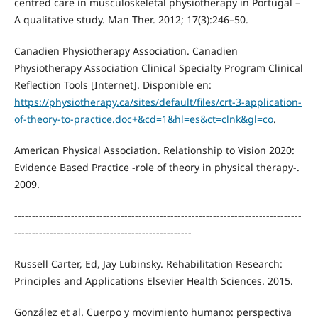
centred care in musculoskeletal physiotherapy in Portugal –
A qualitative study. Man Ther. 2012; 17(3):246–50.
Canadien Physiotherapy Association. Canadien
Physiotherapy Association Clinical Specialty Program Clinical
Reflection Tools [Internet]. Disponible en:
https://physiotherapy.ca/sites/default/files/crt-3-application-
of-theory-to-practice.doc+&cd=1&hl=es&ct=clnk&gl=co
.
American Physical Association. Relationship to Vision 2020:
Evidence Based Practice -role of theory in physical therapy-.
2009.
---------------------------------------------------------------------------------
--------------------------------------------------
Russell Carter, Ed, Jay Lubinsky. Rehabilitation Research:
Principles and Applications Elsevier Health Sciences. 2015.
González et al. Cuerpo y movimiento humano: perspectiva