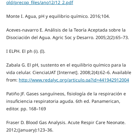
old/precop_files/ano12/12_2.pdf
Monte I. Agua, pH y equilibrio químico. 2016;104.
Aceves-navarro E. Análisis de la Teoría Aceptada sobre la
Disociación del Agua. Agric Soc y Desarro. 2005;2(2):65–73.
I ELPH. El ph (i). (I).
Zabala G. El pH, sustento en el equilibrio químico para la
vida celular. CienciaUAT [Internet]. 2008;2(4):62–6. Available
from:
http://www.redalyc.org/articulo.oa?id=441942912004
Patiño JF. Gases sanguíneos, fisiología de la respiración e
insuficiencia respiratoria aguda. 6th ed. Panamerican,
editor. pp. 168–169
Fraser D. Blood Gas Analysis. Acute Respir Care Neonate.
2012;(January):123–36.