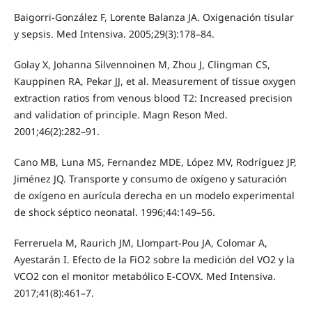
Baigorri-González F, Lorente Balanza JA. Oxigenación tisular
y sepsis. Med Intensiva. 2005;29(3):178–84.
Golay X, Johanna Silvennoinen M, Zhou J, Clingman CS,
Kauppinen RA, Pekar JJ, et al. Measurement of tissue oxygen
extraction ratios from venous blood T2: Increased precision
and validation of principle. Magn Reson Med.
2001;46(2):282–91.
Cano MB, Luna MS, Fernandez MDE, López MV, Rodríguez JP,
Jiménez JQ. Transporte y consumo de oxígeno y saturación
de oxígeno en aurícula derecha en un modelo experimental
de shock séptico neonatal. 1996;44:149–56.
Ferreruela M, Raurich JM, Llompart-Pou JA, Colomar A,
Ayestarán I. Efecto de la FiO2 sobre la medición del VO2 y la
VCO2 con el monitor metabólico E-COVX. Med Intensiva.
2017;41(8):461–7.