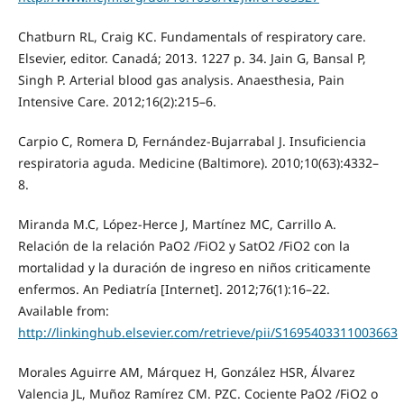
Chatburn RL, Craig KC. Fundamentals of respiratory care.
Elsevier, editor. Canadá; 2013. 1227 p. 34. Jain G, Bansal P,
Singh P. Arterial blood gas analysis. Anaesthesia, Pain
Intensive Care. 2012;16(2):215–6.
Carpio C, Romera D, Fernández-Bujarrabal J. Insuficiencia
respiratoria aguda. Medicine (Baltimore). 2010;10(63):4332–
8.
Miranda M.C, López-Herce J, Martínez MC, Carrillo A.
Relación de la relación PaO2 /FiO2 y SatO2 /FiO2 con la
mortalidad y la duración de ingreso en niños criticamente
enfermos. An Pediatría [Internet]. 2012;76(1):16–22.
Available from:
http://linkinghub.elsevier.com/retrieve/pii/S1695403311003663
Morales Aguirre AM, Márquez H, González HSR, Álvarez
Valencia JL, Muñoz Ramírez CM. PZC. Cociente PaO2 /FiO2 o