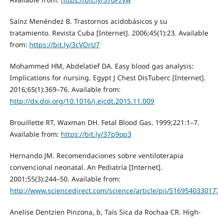
Saínz Menéndez B. Trastornos acidobásicos y su
tratamiento. Revista Cuba [Internet]. 2006;45(1):23. Available
from:
https://bit.ly/3cVOrU7
Mohammed HM, Abdelatief DA. Easy blood gas analysis:
Implications for nursing. Egypt J Chest DisTuberc [Internet].
2016;65(1):369–76. Available from:
http://dx.doi.org/10.1016/j.ejcdt.2015.11.009
Brouillette RT, Waxman DH. Fetal Blood Gas. 1999;221:1–7.
Available from:
https://bit.ly/37p9op3
Hernando JM. Recomendaciones sobre ventiloterapia
convencional neonatal. An Pediatría [Internet].
2001;55(3):244–50. Available from:
http://www.sciencedirect.com/science/article/pii/S1695403301
Anelise Dentzien Pinzona, b, Taís Sica da Rochaa CR. High-