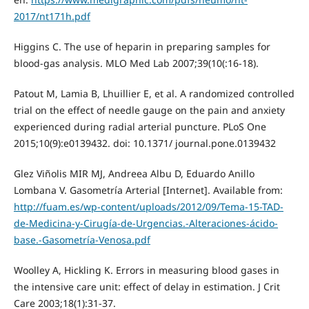
2017/nt171h.pdf
Higgins C. The use of heparin in preparing samples for
blood-gas analysis. MLO Med Lab 2007;39(10(:16-18).
Patout M, Lamia B, Lhuillier E, et al. A randomized controlled
trial on the effect of needle gauge on the pain and anxiety
experienced during radial arterial puncture. PLoS One
2015;10(9):e0139432. doi: 10.1371/ journal.pone.0139432
Glez Viñolis MIR MJ, Andreea Albu D, Eduardo Anillo
Lombana V. Gasometría Arterial [Internet]. Available from:
http://fuam.es/wp-content/uploads/2012/09/Tema-15-TAD-
de-Medicina-y-Cirugía-de-Urgencias.-Alteraciones-ácido-
base.-Gasometría-Venosa.pdf
Woolley A, Hickling K. Errors in measuring blood gases in
the intensive care unit: effect of delay in estimation. J Crit
Care 2003;18(1):31-37.