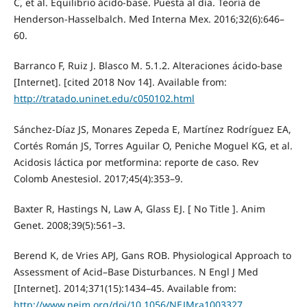
C, et al. Equilibrio ácido-base. Puesta al día. Teoría de
Henderson-Hasselbalch. Med Interna Mex. 2016;32(6):646–
60.
Barranco F, Ruiz J. Blasco M. 5.1.2. Alteraciones ácido-base
[Internet]. [cited 2018 Nov 14]. Available from:
http://tratado.uninet.edu/c050102.html
Sánchez-Díaz JS, Monares Zepeda E, Martínez Rodríguez EA,
Cortés Román JS, Torres Aguilar O, Peniche Moguel KG, et al.
Acidosis láctica por metformina: reporte de caso. Rev
Colomb Anestesiol. 2017;45(4):353–9.
Baxter R, Hastings N, Law A, Glass EJ. [ No Title ]. Anim
Genet. 2008;39(5):561–3.
Berend K, de Vries APJ, Gans ROB. Physiological Approach to
Assessment of Acid–Base Disturbances. N Engl J Med
[Internet]. 2014;371(15):1434–45. Available from:
http://www.nejm.org/doi/10.1056/NEJMra1003327