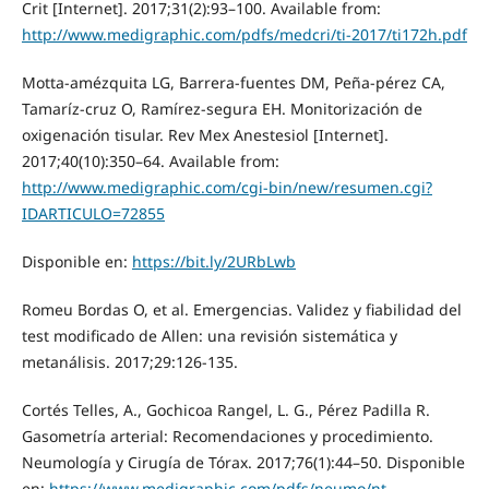
Crit [Internet]. 2017;31(2):93–100. Available from:
http://www.medigraphic.com/pdfs/medcri/ti-2017/ti172h.pdf
Motta-amézquita LG, Barrera-fuentes DM, Peña-pérez CA,
Tamaríz-cruz O, Ramírez-segura EH. Monitorización de
oxigenación tisular. Rev Mex Anestesiol [Internet].
2017;40(10):350–64. Available from:
http://www.medigraphic.com/cgi-bin/new/resumen.cgi?
IDARTICULO=72855
Disponible en:
https://bit.ly/2URbLwb
Romeu Bordas O, et al. Emergencias. Validez y fiabilidad del
test modificado de Allen: una revisión sistemática y
metanálisis. 2017;29:126-135.
Cortés Telles, A., Gochicoa Rangel, L. G., Pérez Padilla R.
Gasometría arterial: Recomendaciones y procedimiento.
Neumología y Cirugía de Tórax. 2017;76(1):44–50. Disponible
en:
https://www.medigraphic.com/pdfs/neumo/nt-