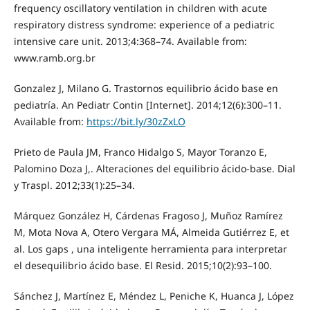
frequency oscillatory ventilation in children with acute
respiratory distress syndrome: experience of a pediatric
intensive care unit. 2013;4:368–74. Available from:
www.ramb.org.br
Gonzalez J, Milano G. Trastornos equilibrio ácido base en
pediatría. An Pediatr Contin [Internet]. 2014;12(6):300–11.
Available from:
https://bit.ly/30zZxLO
Prieto de Paula JM, Franco Hidalgo S, Mayor Toranzo E,
Palomino Doza J,. Alteraciones del equilibrio ácido-base. Dial
y Traspl. 2012;33(1):25–34.
Márquez González H, Cárdenas Fragoso J, Muñoz Ramírez
M, Mota Nova A, Otero Vergara MÁ, Almeida Gutiérrez E, et
al. Los gaps , una inteligente herramienta para interpretar
el desequilibrio ácido base. El Resid. 2015;10(2):93–100.
Sánchez J, Martínez E, Méndez L, Peniche K, Huanca J, López