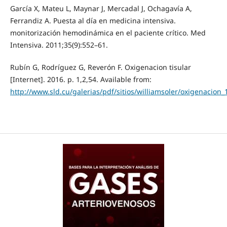
García X, Mateu L, Maynar J, Mercadal J, Ochagavía A,
Ferrandiz A. Puesta al día en medicina intensiva.
monitorización hemodinámica en el paciente crítico. Med
Intensiva. 2011;35(9):552–61.
Rubín G, Rodríguez G, Reverón F. Oxigenacion tisular
[Internet]. 2016. p. 1,2,54. Available from:
http://www.sld.cu/galerias/pdf/sitios/williamsoler/oxigenacion_