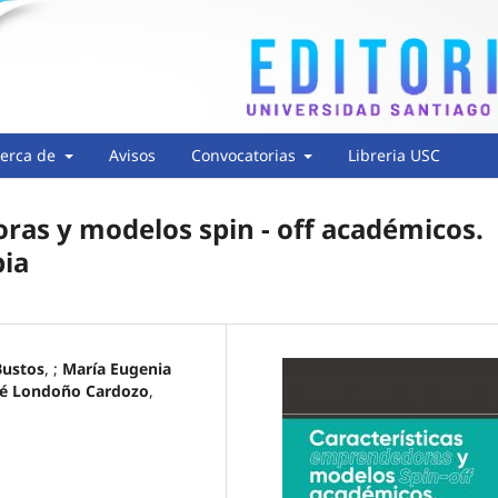
erca de
Avisos
Convocatorias
Libreria USC
ras y modelos spin - off académicos.
bia
Bustos
, ;
María Eugenia
sé Londoño Cardozo
,