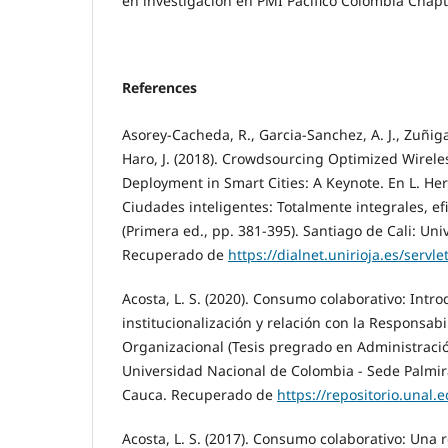
en investigación en PMI Pacífico Colombia Chapt
References
Asorey-Cacheda, R., Garcia-Sanchez, A. J., Zuñig
Haro, J. (2018). Crowdsourcing Optimized Wirel
Deployment in Smart Cities: A Keynote. En L. Her
Ciudades inteligentes: Totalmente integrales, efi
(Primera ed., pp. 381-395). Santiago de Cali: Uni
Recuperado de
https://dialnet.unirioja.es/servl
Acosta, L. S. (2020). Consumo colaborativo: Intro
institucionalización y relación con la Responsabi
Organizacional (Tesis pregrado en Administraci
Universidad Nacional de Colombia - Sede Palmira
Cauca. Recuperado de
https://repositorio.unal
Acosta, L. S. (2017). Consumo colaborativo: Una r