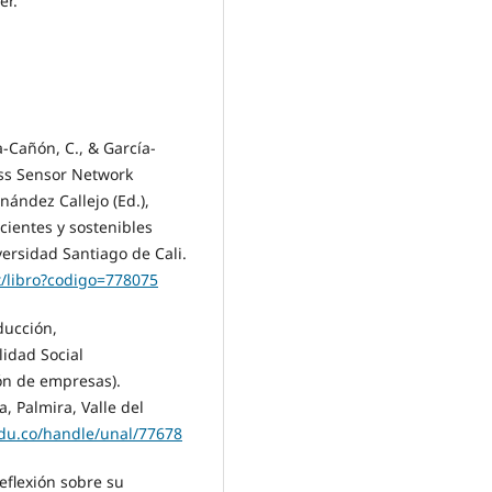
er.
a-Cañón, C., & García-
ess Sensor Network
nández Callejo (Ed.),
cientes y sostenibles
versidad Santiago de Cali.
et/libro?codigo=778075
ducción,
lidad Social
ón de empresas).
, Palmira, Valle del
.edu.co/handle/unal/77678
eflexión sobre su