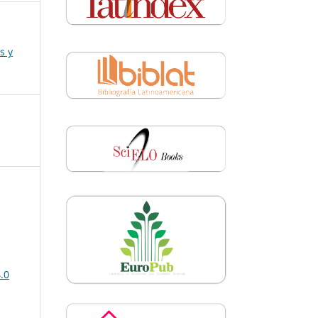
s y
.0