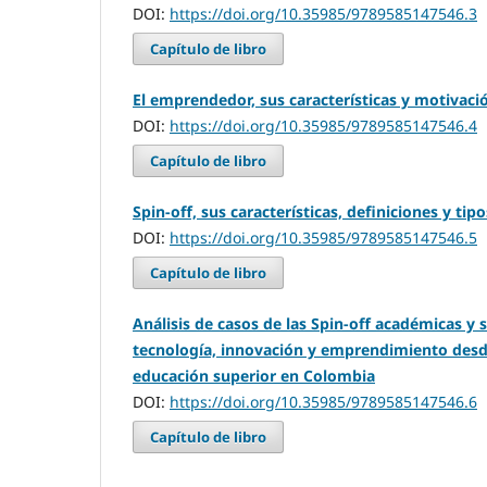
DOI:
https://doi.org/10.35985/9789585147546.3
Capítulo de libro
El emprendedor, sus características y motiva
DOI:
https://doi.org/10.35985/9789585147546.4
Capítulo de libro
Spin-off, sus características, definiciones y tipo
DOI:
https://doi.org/10.35985/9789585147546.5
Capítulo de libro
Análisis de casos de las Spin-off académicas y 
tecnología, innovación y emprendimiento desd
educación superior en Colombia
DOI:
https://doi.org/10.35985/9789585147546.6
Capítulo de libro