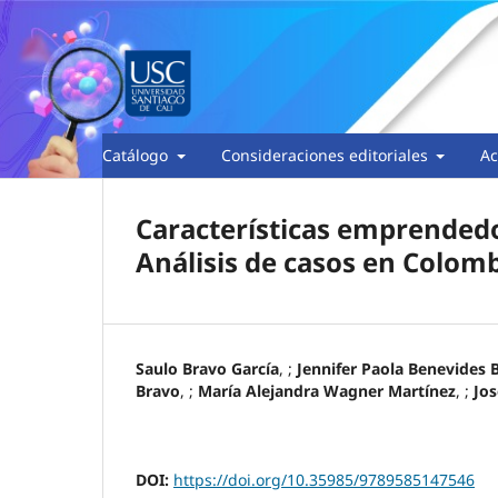
Catálogo
Consideraciones editoriales
Ac
Características emprendedo
Análisis de casos en Colom
Saulo Bravo García
, ;
Jennifer Paola Benevides 
Bravo
, ;
María Alejandra Wagner Martínez
, ;
Jo
DOI:
https://doi.org/10.35985/9789585147546