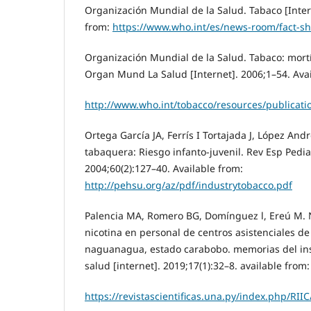
Organización Mundial de la Salud. Tabaco [Inter
from:
https://www.who.int/es/news-room/fact-sh
Organización Mundial de la Salud. Tabaco: mortí
Organ Mund La Salud [Internet]. 2006;1–54. Avai
http://www.who.int/tobacco/resources/publicati
Ortega García JA, Ferrís I Tortajada J, López Andr
tabaquera: Riesgo infanto-juvenil. Rev Esp Pediat
2004;60(2):127–40. Available from:
http://pehsu.org/az/pdf/industrytobacco.pdf
Palencia MA, Romero BG, Domínguez l, Ereú M. 
nicotina en personal de centros asistenciales de
naguanagua, estado carabobo. memorias del inst
salud [internet]. 2019;17(1):32–8. available from:
https://revistascientificas.una.py/index.php/RII