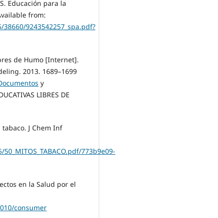
 S. Educación para la
Available from:
65/38660/9243542257_spa.pdf?
bres de Humo [Internet].
deling. 2013. 1689–1699
/Documentos
y
DUCATIVAS LIBRES DE
 tabaco. J Chem Inf
25/50_MITOS_TABACO.pdf/773b9e09-
ectos en la Salud por el
/2010/consumer