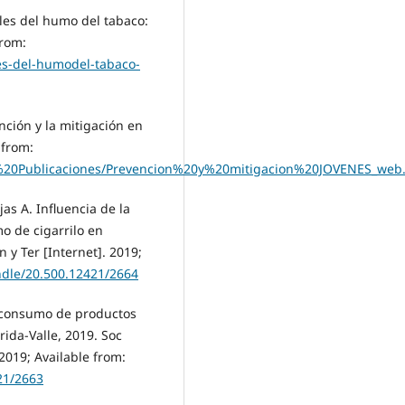
ales del humo del tabaco:
from:
es-del-humodel-tabaco-
nción y la mitigación en
 from:
%20Publicaciones/Prevencion%20y%20mitigacion%20JOVENES_web
s A. Influencia de la
o de cigarrilo en
 y Ter [Internet]. 2019;
andle/20.500.12421/2664
l consumo de productos
ida-Valle, 2019. Soc
2019; Available from:
21/2663