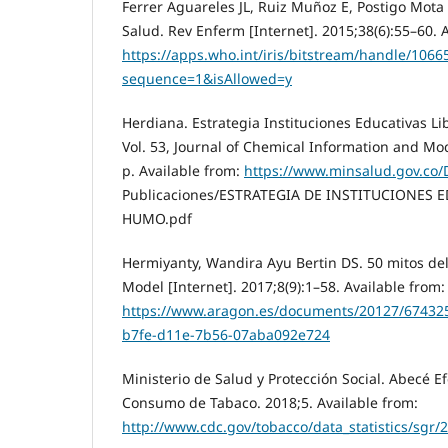
Ferrer Aguareles JL, Ruiz Muñoz E, Postigo Mota
Salud. Rev Enferm [Internet]. 2015;38(6):55–60. 
https://apps.who.int/iris/bitstream/handle/106
sequence=1&isAllowed=y
Herdiana. Estrategia Instituciones Educativas Li
Vol. 53, Journal of Chemical Information and Mo
p. Available from:
https://www.minsalud.gov.co
Publicaciones/ESTRATEGIA DE INSTITUCIONES E
HUMO.pdf
Hermiyanty, Wandira Ayu Bertin DS. 50 mitos del
Model [Internet]. 2017;8(9):1–58. Available from:
https://www.aragon.es/documents/20127/6743
b7fe-d11e-7b56-07aba092e724
Ministerio de Salud y Protección Social. Abecé Ef
Consumo de Tabaco. 2018;5. Available from:
http://www.cdc.gov/tobacco/data_statistics/sgr