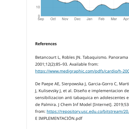
References
Betancourt L, Robles JN. Tabaquismo. Panorama 
2001;12(2):85–93. Available from:
https://www.medigraphic.com/pdfs/cardio/h-20
De Paepe AE, Sierpowska J, Garcia-Gorro C, Mart
J, Kulisevsky J, et al. Diseño e implementacion
sensibilizacion anti tabaquica en adolescentes e
de Palmira. J Chem Inf Model [Internet]. 2019;53
from:
https://repository.usc.edu.co/bitstream/
E IMPLEMENTACIÓN.pdf