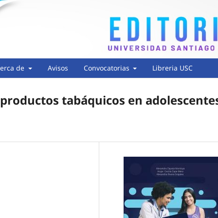
erca de
Avisos
Convocatorias
Libreria USC
productos tabáquicos en adolescente