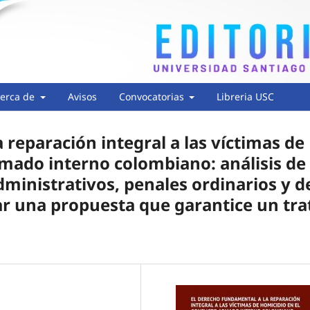
erca de
Avisos
Convocatorias
Libreria USC
 reparación integral a las víctimas de
rmado interno colombiano: análisis de
ministrativos, penales ordinarios y d
icar una propuesta que garantice un tra