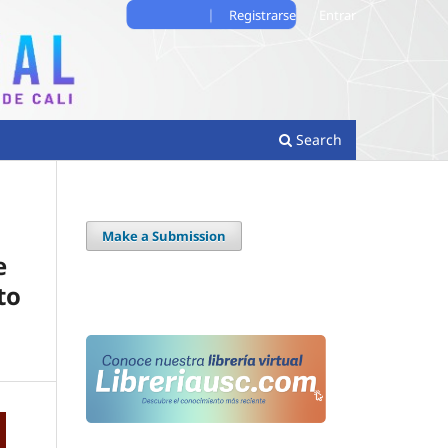
Registrarse
Entrar
Search
Make a Submission
e
to