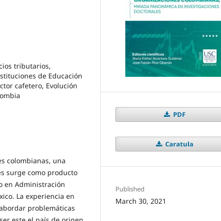
ios tributarios,
stituciones de Educación
ector cafetero, Evolución
lombia
PDF
Caratula
nes colombianas, una
es surge como producto
do en Administración
Published
xico. La experiencia en
March 30, 2021
s abordar problemáticas
er este el país de origen