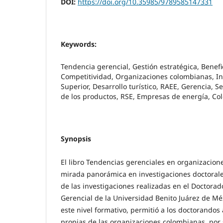
DOI:
https://doi.org/10.35985/9789585147331
Keywords:
Tendencia gerencial, Gestión estratégica, Benefic
Competitividad, Organizaciones colombianas, In
Superior, Desarrollo turístico, RAEE, Gerencia, S
de los productos, RSE, Empresas de energía, Co
Synopsis
El libro Tendencias gerenciales en organizacio
mirada panorámica en investigaciones doctoral
de las investigaciones realizadas en el Doctora
Gerencial de la Universidad Benito Juárez de Mé
este nivel formativo, permitió a los doctorando
propias de las organizaciones colombianas, por s