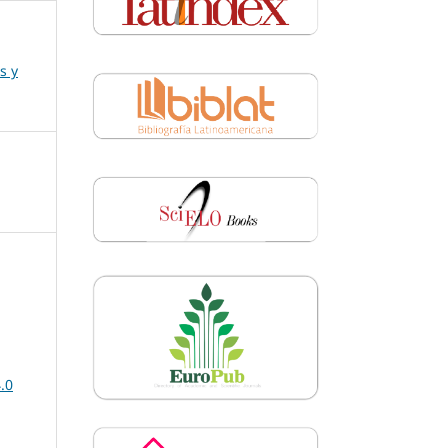
s y
.0