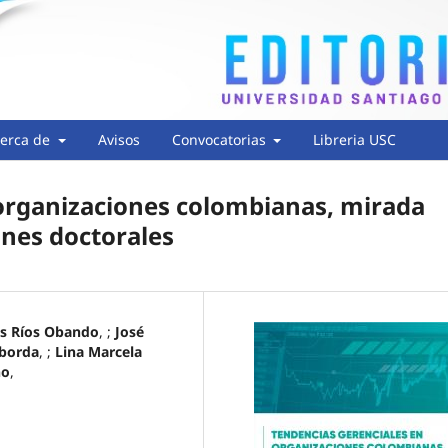
erca de
Avisos
Convocatorias
Libreria USC
organizaciones colombianas, mirada
nes doctorales
és Ríos Obando
, ;
José
aborda
, ;
Lina Marcela
ño
,