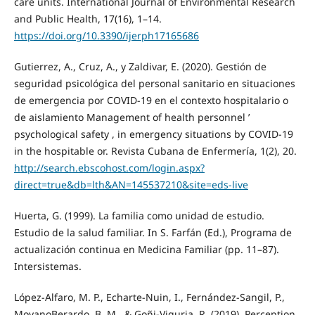
care units. International Journal of Environmental Research
and Public Health, 17(16), 1–14.
https://doi.org/10.3390/ijerph17165686
Gutierrez, A., Cruz, A., y Zaldivar, E. (2020). Gestión de
seguridad psicológica del personal sanitario en situaciones
de emergencia por COVID-19 en el contexto hospitalario o
de aislamiento Management of health personnel ’
psychological safety , in emergency situations by COVID-19
in the hospitable or. Revista Cubana de Enfermería, 1(2), 20.
http://search.ebscohost.com/login.aspx?
direct=true&db=lth&AN=145537210&site=eds-live
Huerta, G. (1999). La familia como unidad de estudio.
Estudio de la salud familiar. In S. Farfán (Ed.), Programa de
actualización continua en Medicina Familiar (pp. 11–87).
Intersistemas.
López-Alfaro, M. P., Echarte-Nuin, I., Fernández-Sangil, P.,
MoyanoBerardo, B. M., & Goñi-Viguria, R. (2019). Perception