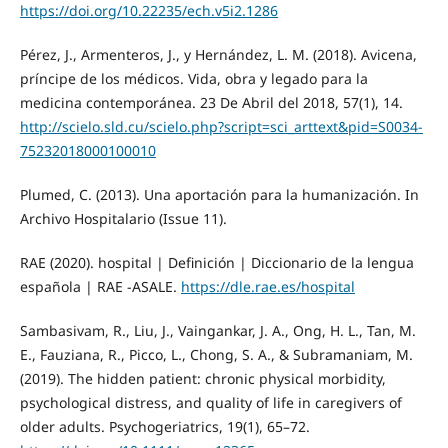
https://doi.org/10.22235/ech.v5i2.1286
Pérez, J., Armenteros, J., y Hernández, L. M. (2018). Avicena,
príncipe de los médicos. Vida, obra y legado para la
medicina contemporánea. 23 De Abril del 2018, 57(1), 14.
http://scielo.sld.cu/scielo.php?script=sci_arttext&pid=S0034-
75232018000100010
Plumed, C. (2013). Una aportación para la humanización. In
Archivo Hospitalario (Issue 11).
RAE (2020). hospital | Definición | Diccionario de la lengua
española | RAE -ASALE.
https://dle.rae.es/hospital
Sambasivam, R., Liu, J., Vaingankar, J. A., Ong, H. L., Tan, M.
E., Fauziana, R., Picco, L., Chong, S. A., & Subramaniam, M.
(2019). The hidden patient: chronic physical morbidity,
psychological distress, and quality of life in caregivers of
older adults. Psychogeriatrics, 19(1), 65–72.