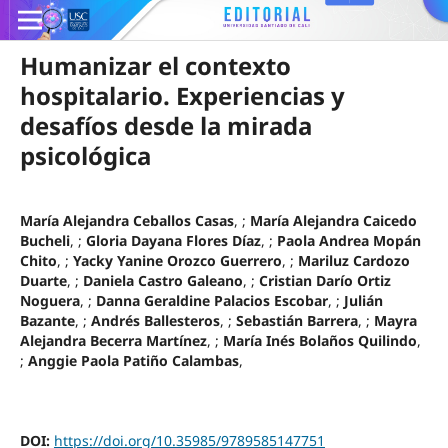
Humanizar el contexto
hospitalario. Experiencias y
desafíos desde la mirada
psicológica
María Alejandra Ceballos Casas
, ;
María Alejandra Caicedo
Bucheli
, ;
Gloria Dayana Flores Díaz
, ;
Paola Andrea Mopán
Chito
, ;
Yacky Yanine Orozco Guerrero
, ;
Mariluz Cardozo
Duarte
, ;
Daniela Castro Galeano
, ;
Cristian Darío Ortiz
Noguera
, ;
Danna Geraldine Palacios Escobar
, ;
Julián
Bazante
, ;
Andrés Ballesteros
, ;
Sebastián Barrera
, ;
Mayra
Alejandra Becerra Martínez
, ;
María Inés Bolaños Quilindo
,
;
Anggie Paola Patiño Calambas
,
DOI:
https://doi.org/10.35985/9789585147751