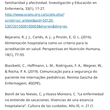
familiaridad y afectividad. Investigación y Educación en
Enfermería, 33(1), 17-27.
http://www.scielo.org.co/scielo.php?
script=sci_arttext&pid=S0120-
53072015000100003&lng=en&tlng=es
.
Bejarano, R, J. J., Cortés, A. J., y Pinzón, E, O. L. (2016).
Alimentación hospitalaria como un criterio para la
acreditación en salud. Perspectivas en Nutrición Humana,
18(1), 77-93.
Biasibetti, C., Hoffmann, L. M., Rodrigues, F. A., Wegner, W.,
& Rocha, P. K. (2019). Comunicação para a segurança do
paciente me internações pediátricas. Revista Gaúcha de
Enfermagem, 40(SPE).
Bonill de las Nieves, C, y Hueso Montoro, C. “La enfermedad
no entiende de vacaciones. Vivencias de una estancia
hospitalaria”. Cultura de los cuidados. Año XI, n. 21 (1.