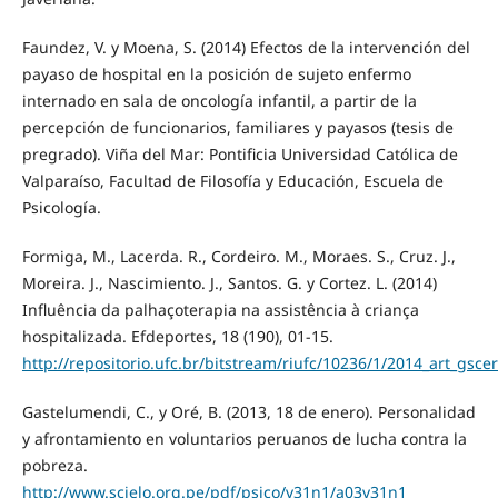
Faundez, V. y Moena, S. (2014) Efectos de la intervención del
payaso de hospital en la posición de sujeto enfermo
internado en sala de oncología infantil, a partir de la
percepción de funcionarios, familiares y payasos (tesis de
pregrado). Viña del Mar: Pontificia Universidad Católica de
Valparaíso, Facultad de Filosofía y Educación, Escuela de
Psicología.
Formiga, M., Lacerda. R., Cordeiro. M., Moraes. S., Cruz. J.,
Moreira. J., Nascimiento. J., Santos. G. y Cortez. L. (2014)
Influência da palhaçoterapia na assistência à criança
hospitalizada. Efdeportes, 18 (190), 01-15.
http://repositorio.ufc.br/bitstream/riufc/10236/1/2014_art_gsc
Gastelumendi, C., y Oré, B. (2013, 18 de enero). Personalidad
y afrontamiento en voluntarios peruanos de lucha contra la
pobreza.
http://www.scielo.org.pe/pdf/psico/v31n1/a03v31n1