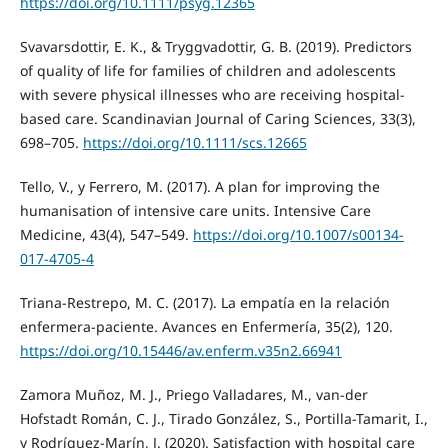
https://doi.org/10.1111/psyg.12365
Svavarsdottir, E. K., & Tryggvadottir, G. B. (2019). Predictors
of quality of life for families of children and adolescents
with severe physical illnesses who are receiving hospital-
based care. Scandinavian Journal of Caring Sciences, 33(3),
698–705.
https://doi.org/10.1111/scs.12665
Tello, V., y Ferrero, M. (2017). A plan for improving the
humanisation of intensive care units. Intensive Care
Medicine, 43(4), 547–549.
https://doi.org/10.1007/s00134-
017-4705-4
Triana-Restrepo, M. C. (2017). La empatía en la relación
enfermera-paciente. Avances en Enfermería, 35(2), 120.
https://doi.org/10.15446/av.enferm.v35n2.66941
Zamora Muñoz, M. J., Priego Valladares, M., van-der
Hofstadt Román, C. J., Tirado González, S., Portilla-Tamarit, I.,
y Rodríguez-Marín, J. (2020). Satisfaction with hospital care