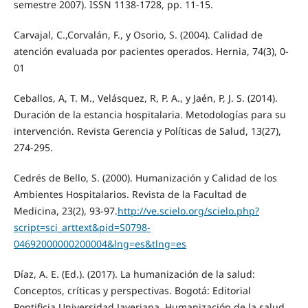
semestre 2007). ISSN 1138-1728, pp. 11-15.
Carvajal, C.,Corvalán, F., y Osorio, S. (2004). Calidad de
atención evaluada por pacientes operados. Hernia, 74(3), 0-
01
Ceballos, A, T. M., Velásquez, R, P. A., y Jaén, P, J. S. (2014).
Duración de la estancia hospitalaria. Metodologías para su
intervención. Revista Gerencia y Políticas de Salud, 13(27),
274-295.
Cedrés de Bello, S. (2000). Humanización y Calidad de los
Ambientes Hospitalarios. Revista de la Facultad de
Medicina, 23(2), 93-97.
http://ve.scielo.org/scielo.php?
script=sci_arttext&pid=S0798-
04692000000200004&lng=es&tlng=es
Díaz, A. E. (Ed.). (2017). La humanización de la salud:
Conceptos, críticas y perspectivas. Bogotá: Editorial
Pontificia Universidad Javeriana. Humanización de la salud.