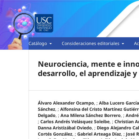
Catálogo
Consideraciones editoriales
Ac
Neurociencia, mente e inno
desarrollo, el aprendizaje y
Álvaro Alexander Ocampo
, ;
Alba Lucero García
Sánchez
, ;
Alfonsina del Cristo Martínez Gutiér
Delgado
, ;
Ana Milena Sánchez Borrero
, ;
André
;
Carlos Andrés Velásquez Soleibe
, ;
Christian A
Danna Aristizábal Oviedo
, ;
Diego Alejandro Ca
Cortés González
, ;
Gabriel Arteaga Díaz
, ;
José 