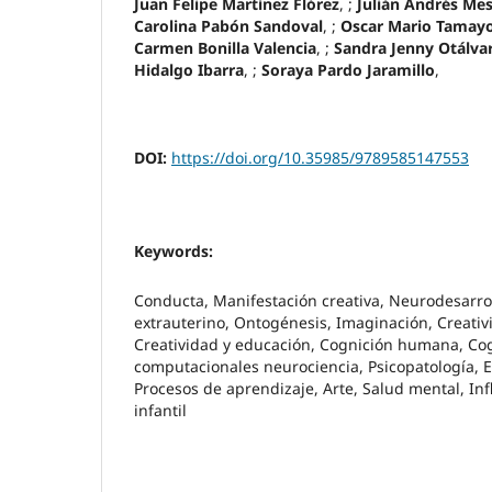
Juan Felipe Martínez Flórez
, ;
Julián Andrés Me
Carolina Pabón Sandoval
, ;
Oscar Mario Tamayo
Carmen Bonilla Valencia
, ;
Sandra Jenny Otálva
Hidalgo Ibarra
, ;
Soraya Pardo Jaramillo
,
DOI:
https://doi.org/10.35985/9789585147553
Keywords:
Conducta, Manifestación creativa, Neurodesarrol
extrauterino, Ontogénesis, Imaginación, Creati
Creatividad y educación, Cognición humana, Cog
computacionales neurociencia, Psicopatología, 
Procesos de aprendizaje, Arte, Salud mental, In
infantil