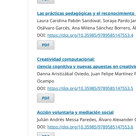
Las prácticas pedagógicas y el reconocimiento 
Laura Carolina Pabón Sandoval, Soraya Pardo Ja
Otálvaro Garcés, Ana Milena Sánchez Borrero, 
DOI:
https://doi.org/10.35985/9789585147553.4
PDF
Creatividad computacional:
ciencia cognitiva y nuevas apuestas en creativ
Danna Aristizábal Oviedo, Juan Felipe Martínez F
Ocampo
DOI:
https://doi.org/10.35985/9789585147553.5
PDF
Acción voluntaria y mediación social
Julián Andrés Messa Paredes, Álvaro Alexande
DOI:
https://doi.org/10.35985/9789585147553.6