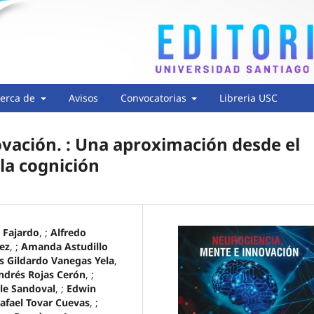
erca de
Avisos
Convocatorias
Libreria USC
vación. : Una aproximación desde el
 la cognición
 Fajardo
, ;
Alfredo
rez
, ;
Amanda Astudillo
s Gildardo Vanegas Yela
,
ndrés Rojas Cerón
, ;
lle Sandoval
, ;
Edwin
Rafael Tovar Cuevas
, ;