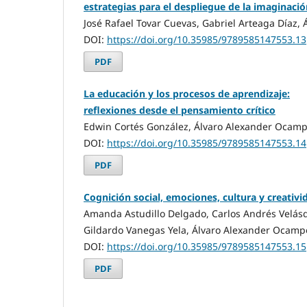
estrategias para el despliegue de la imaginaci
José Rafael Tovar Cuevas, Gabriel Arteaga Díaz
DOI:
https://doi.org/10.35985/9789585147553.13
PDF
La educación y los procesos de aprendizaje:
reflexiones desde el pensamiento crítico
Edwin Cortés González, Álvaro Alexander Ocam
DOI:
https://doi.org/10.35985/9789585147553.14
PDF
Cognición social, emociones, cultura y creativi
Amanda Astudillo Delgado, Carlos Andrés Velás
Gildardo Vanegas Yela, Álvaro Alexander Ocamp
DOI:
https://doi.org/10.35985/9789585147553.15
PDF