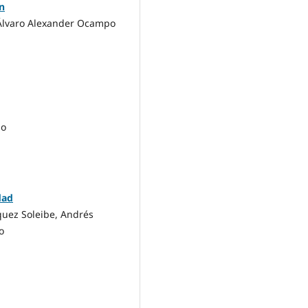
ón
, Álvaro Alexander Ocampo
po
dad
quez Soleibe, Andrés
o