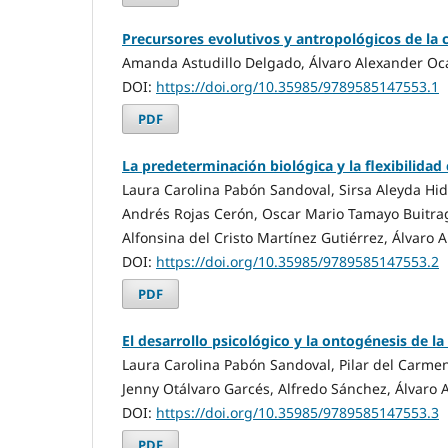
Precursores evolutivos y antropológicos de la
Amanda Astudillo Delgado, Álvaro Alexander O
DOI:
https://doi.org/10.35985/9789585147553.1
PDF
La predeterminación biológica y la flexibilidad
Laura Carolina Pabón Sandoval, Sirsa Aleyda Hid
Andrés Rojas Cerón, Oscar Mario Tamayo Buitrag
Alfonsina del Cristo Martínez Gutiérrez, Álvar
DOI:
https://doi.org/10.35985/9789585147553.2
PDF
El desarrollo psicológico y la ontogénesis de la
Laura Carolina Pabón Sandoval, Pilar del Carmen
Jenny Otálvaro Garcés, Alfredo Sánchez, Álvar
DOI:
https://doi.org/10.35985/9789585147553.3
PDF