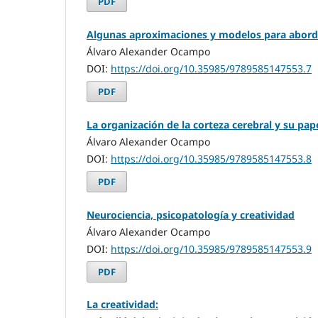
PDF
Algunas aproximaciones y modelos para aborda
Álvaro Alexander Ocampo
DOI:
https://doi.org/10.35985/9789585147553.7
PDF
La organización de la corteza cerebral y su pape
Álvaro Alexander Ocampo
DOI:
https://doi.org/10.35985/9789585147553.8
PDF
Neurociencia, psicopatología y creatividad
Álvaro Alexander Ocampo
DOI:
https://doi.org/10.35985/9789585147553.9
PDF
La creatividad: