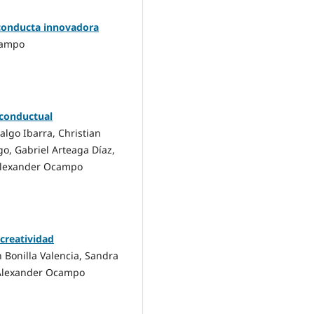
 conducta innovadora
campo
 conductual
algo Ibarra, Christian
o, Gabriel Arteaga Díaz,
o Alexander Ocampo
 creatividad
 Bonilla Valencia, Sandra
o Alexander Ocampo