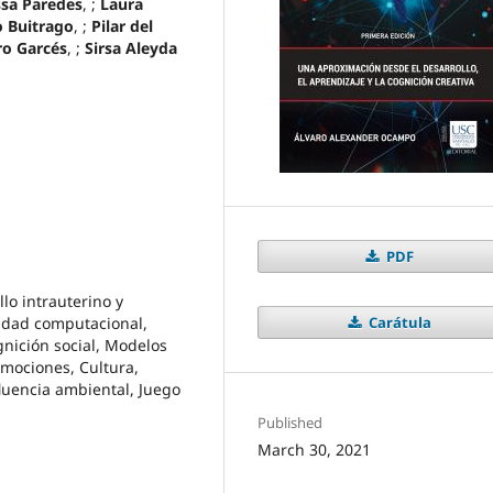
ssa Paredes
, ;
Laura
 Buitrago
, ;
Pilar del
ro Garcés
, ;
Sirsa Aleyda
PDF
lo intrauterino y
Carátula
vidad computacional,
nición social, Modelos
Emociones, Cultura,
fluencia ambiental, Juego
Published
March 30, 2021