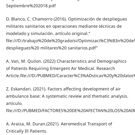
Septiembre%202018.pdf
D. Blanco, C. Chamorro (2016). Optimización de despliegues
militares sanitarios en operaciones mediante técnicas de
modelado y simulación. artículo original.”
file:///D:/trabajo%20de%20grado/si/Optimizaci%C3%B3n%20d
despliegues%20 militares%20 sanitarios.pdf”
A. Van, M. Quilon. (2022) Characteristics and Demographics
of Patients Requiring Emergent Air Medical. Research
Article.file:///D:/PUBMED/Caracter%C3%ADsticas%20y%20da
Z. Eskandari. (2021). Factors affecting development of air
ambulance base: A systematic review and thematic analysis.
articulo.
file:///D:/PUBMED/FACTORES%20DE%20AFECTAN%20LOS%20A
A. Araiza, M. Duran.(2021). Aeromedical Transport of
Critically Ill Patients.