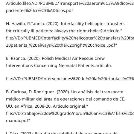
Artículo.file:///D:/PUBMED/Transporte%20aerom%C3%A9dico%
pacientes%20cr%C3%ADticos.pdf
H. Hawilo, R.Taneja. (2020). Interfacility helicopter transfers
for critically ill patients: always the right choice? Articulo.”
file:///D:/PUBMED/Interfacility%20helicopter%20transfers%20for
20patients_%20always%20the%20right%20choice_.pdf”
E. Rzonca. (2020). Polish Medical Air Rescue Crew
Interventions Concerning Neonatal Patients.articulo.
file:///D:/PUBMED/Intervenciones%20de%20la%20tripulaci
B. Cariusa, D. Rodriguez. (2020). Un análisis del transporte
médico militar del área de operaciones del comando de EE.
UU. en África, 2008-20. Articulo original.”
file:///D:/trabajo%20de%20grado/no/Un%20an%C3%A1lisis
mando.pdf”
J. Díaz. (2023). Estudio de viabilidad de una empresa de