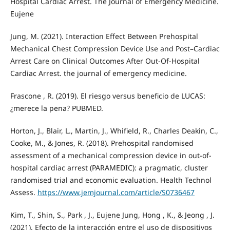
Hospital Cardiac Arrest. The Journal of Emergency Medicine.
Eujene
Jung, M. (2021). Interaction Effect Between Prehospital
Mechanical Chest Compression Device Use and Post–Cardiac
Arrest Care on Clinical Outcomes After Out-Of-Hospital
Cardiac Arrest. the journal of emergency medicine.
Frascone , R. (2019). El riesgo versus beneficio de LUCAS:
¿merece la pena? PUBMED.
Horton, J., Blair, L., Martin, J., Whifield, R., Charles Deakin, C.,
Cooke, M., & Jones, R. (2018). Prehospital randomised
assessment of a mechanical compression device in out-of-
hospital cardiac arrest (PARAMEDIC): a pragmatic, cluster
randomised trial and economic evaluation. Health Technol
Assess.
https://www.jemjournal.com/article/S0736467
Kim, T., Shin, S., Park , J., Eujene Jung, Hong , K., & Jeong , J.
(2021). Efecto de la interacción entre el uso de dispositivos