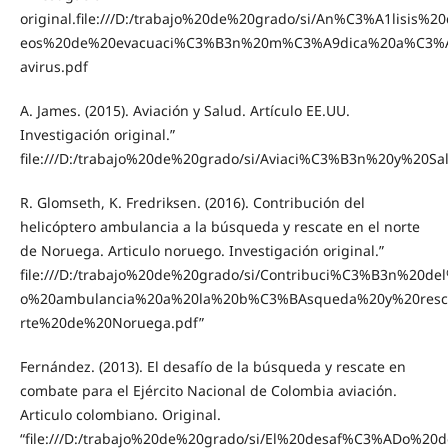
original.file:///D:/trabajo%20de%20grado/si/An%C3%A1lisis
eos%20de%20evacuaci%C3%B3n%20m%C3%A9dica%20a%C3%A
avirus.pdf
A. James. (2015). Aviación y Salud. Artículo EE.UU.
Investigación original.”
file:///D:/trabajo%20de%20grado/si/Aviaci%C3%B3n%20y%20Sa
R. Glomseth, K. Fredriksen. (2016). Contribución del
helicóptero ambulancia a la búsqueda y rescate en el norte
de Noruega. Articulo noruego. Investigación original.”
file:///D:/trabajo%20de%20grado/si/Contribuci%C3%B3n%20d
o%20ambulancia%20a%20la%20b%C3%BAsqueda%20y%20resc
rte%20de%20Noruega.pdf”
Fernández. (2013). El desafío de la búsqueda y rescate en
combate para el Ejército Nacional de Colombia aviación.
Articulo colombiano. Original.
“file:///D:/trabajo%20de%20grado/si/El%20desaf%C3%ADo