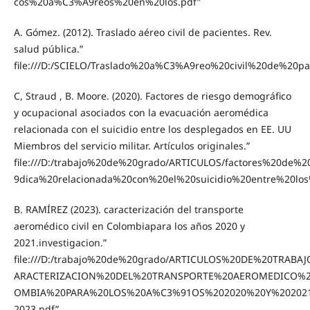
cos%20a%C3%A9reos%20en%20los.pdf”
A. Gómez. (2012). Traslado aéreo civil de pacientes. Rev.
salud pública.”
file:///D:/SCIELO/Traslado%20a%C3%A9reo%20civil%20de%20pac
C, Straud , B. Moore. (2020). Factores de riesgo demográfico
y ocupacional asociados con la evacuación aeromédica
relacionada con el suicidio entre los desplegados en EE. UU
Miembros del servicio militar. Artículos originales.”
file:///D:/trabajo%20de%20grado/ARTICULOS/factores%20
9dica%20relacionada%20con%20el%20suicidio%20entre%20lo
B. RAMÍREZ (2023). caracterización del transporte
aeromédico civil en Colombiapara los años 2020 y
2021.investigacion.”
file:///D:/trabajo%20de%20grado/ARTICULOS%20DE%20TRAB
ARACTERIZACION%20DEL%20TRANSPORTE%20AEROMEDICO%2
OMBIA%20PARA%20LOS%20A%C3%91OS%202020%20Y%20202
2023.pdf”