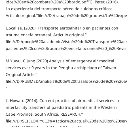
idos%20en%20combate%20a%20bordo.pdf”G. Peter. (2016).
La experiencia del transporte aéreo de cuidados críticos.
Artículooriginal.”file:///D:/trabajo%20de%20grado/si/La%
L.Scalise. (2020). Transporte aerosanitario en pacientes con
trauma encefalocraneal. Articulo original.”
file:///D:/google%20academic/Vista%20de%20Transporte%20ae
pacientes%20con%20trauma%20encefalocraneal%20_%20Revis
M.Yuwu, C.Jung.(2020) Analysis of emergency air medical
services over 9 years in the Penghu archipelago of Taiwan.
Original Article.”
file:///D:/PUBMED/analisis%20de%20trasaldos%20de%209%20
“
L. Howard,(2014). Current practice of air medical services in
interfacility transfers of paediatric patients in the Western
Cape Province, South Africa. RESEARCH.”
file:///D:/SCIELO/Pr%C3%A1ctica%20actual%20de%20los%20se