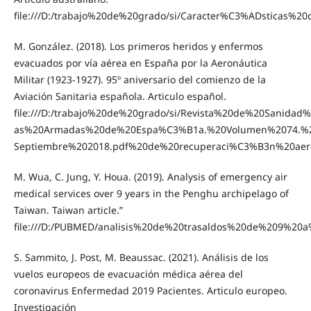
file:///D:/trabajo%20de%20grado/si/Caracter%C3%ADsticas%20
M. González. (2018). Los primeros heridos y enfermos
evacuados por vía aérea en España por la Aeronáutica
Militar (1923-1927). 95º aniversario del comienzo de la
Aviación Sanitaria española. Articulo español.
file:///D:/trabajo%20de%20grado/si/Revista%20de%20Sanida
as%20Armadas%20de%20Espa%C3%B1a.%20Volumen%2074.%20
Septiembre%202018.pdf%20de%20recuperaci%C3%B3n%20ae
M. Wua, C. Jung, Y. Houa. (2019). Analysis of emergency air
medical services over 9 years in the Penghu archipelago of
Taiwan. Taiwan article.”
file:///D:/PUBMED/analisis%20de%20trasaldos%20de%209%20
S. Sammito, J. Post, M. Beaussac. (2021). Análisis de los
vuelos europeos de evacuación médica aérea del
coronavirus Enfermedad 2019 Pacientes. Articulo europeo.
Investigación