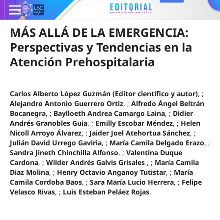
MÁS ALLÁ DE LA EMERGENCIA:
Perspectivas y Tendencias en la
Atención Prehospitalaria
Carlos Alberto López Guzmán (Editor científico y autor)
, ;
Alejandro Antonio Guerrero Ortiz
, ;
Alfredo Ángel Beltrán
Bocanegra
, ;
Baylloeth Andrea Camargo Laina
, ;
Didier
Andrés Granobles Guia
, ;
Emilly Escobar Méndez
, ;
Helen
Nicoll Arroyo Álvarez
, ;
Jaider Joel Atehortua Sánchez
, ;
Julián David Urrego Gaviria
, ;
María Camila Delgado Erazo
, ;
Sandra Jineth Chinchilla Alfonso
, ;
Valentina Duque
Cardona
, ;
Wilder Andrés Galvis Grisales
, ;
María Camila
Diaz Molina
, ;
Henry Octavio Anganoy Tutistar
, ;
María
Camila Cordoba Baos
, ;
Sara María Lucio Herrera
, ;
Felipe
Velasco Rivas
, ;
Luis Esteban Peláez Rojas
,