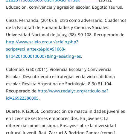
Educación, convivencia y agresión escolar. Bogotá: Taurus.
Cieza, Fernanda. (2010). El otro como adversario. Cuadernos
de la Facultad de Humanidades y Ciencias Sociales.
Universidad Nacional de Jujuy, (38), 99-108. Recuperado de
http://www.scielo.org.ar/scielo.php?
script=sci_arttext&pid=S1668-
81042010000100007&lng=es&tlng=es
.
Colombo, G B; (2011). Violencia Escolar y Convivencia
Escolar: Descubriendo estrategias en la vida cotidiana
escolar. Revista Argentina de Sociología, 8-9() 81-104.
Recuperado de
http://www.redalyc.org/articulo.oa?
id=26922386005
.
Duarte, K (2005). Construcción de masculinidades juveniles
en liceos de sectores empobrecidos. En Jóvenes: La
diferencia como consigna. Ensayos sobre la diversidad
cultural juvenil. Raúl Zarzuri & Rodrigo Ganter (comp.)