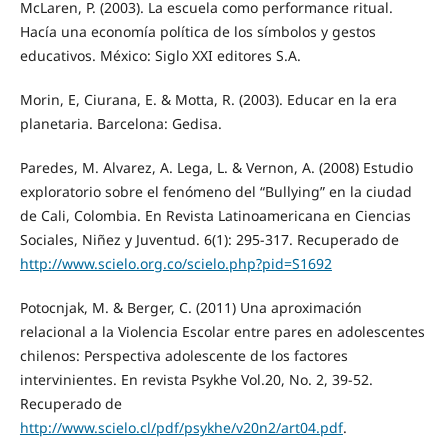
McLaren, P. (2003). La escuela como performance ritual.
Hacía una economía política de los símbolos y gestos
educativos. México: Siglo XXI editores S.A.
Morin, E, Ciurana, E. & Motta, R. (2003). Educar en la era
planetaria. Barcelona: Gedisa.
Paredes, M. Alvarez, A. Lega, L. & Vernon, A. (2008) Estudio
exploratorio sobre el fenómeno del “Bullying” en la ciudad
de Cali, Colombia. En Revista Latinoamericana en Ciencias
Sociales, Niñez y Juventud. 6(1): 295-317. Recuperado de
http://www.scielo.org.co/scielo.php?pid=S1692
Potocnjak, M. & Berger, C. (2011) Una aproximación
relacional a la Violencia Escolar entre pares en adolescentes
chilenos: Perspectiva adolescente de los factores
intervinientes. En revista Psykhe Vol.20, No. 2, 39-52.
Recuperado de
http://www.scielo.cl/pdf/psykhe/v20n2/art04.pdf
.