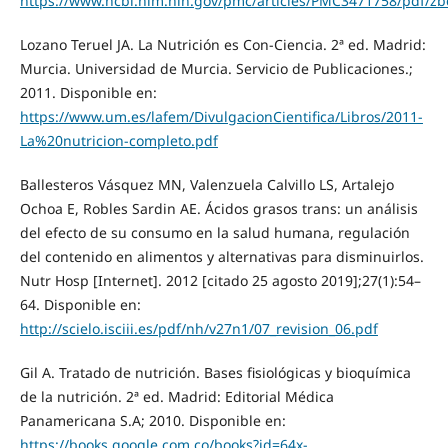
https://www.ncbi.nlm.nih.gov/pmc/articles/PMC3471758/pdf/zb
Lozano Teruel JA. La Nutrición es Con-Ciencia. 2ª ed. Madrid:
Murcia. Universidad de Murcia. Servicio de Publicaciones.;
2011. Disponible en:
https://www.um.es/lafem/DivulgacionCientifica/Libros/2011-
La%20nutricion-completo.pdf
Ballesteros Vásquez MN, Valenzuela Calvillo LS, Artalejo
Ochoa E, Robles Sardin AE. Ácidos grasos trans: un análisis
del efecto de su consumo en la salud humana, regulación
del contenido en alimentos y alternativas para disminuirlos.
Nutr Hosp [Internet]. 2012 [citado 25 agosto 2019];27(1):54–
64. Disponible en:
http://scielo.isciii.es/pdf/nh/v27n1/07_revision_06.pdf
Gil A. Tratado de nutrición. Bases fisiológicas y bioquímica
de la nutrición. 2ª ed. Madrid: Editorial Médica
Panamericana S.A; 2010. Disponible en:
https://books.google.com.co/books?id=64x-