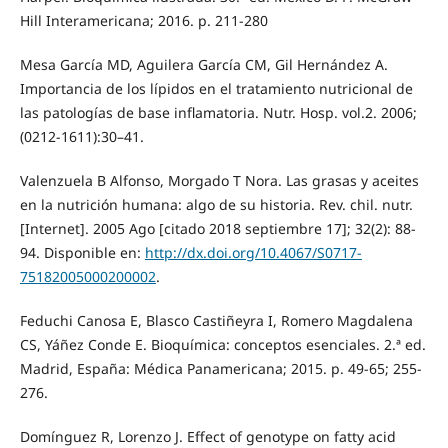
Hill Interamericana; 2016. p. 211-280
Mesa García MD, Aguilera García CM, Gil Hernández A.
Importancia de los lípidos en el tratamiento nutricional de
las patologías de base inflamatoria. Nutr. Hosp. vol.2. 2006;
(0212-1611):30–41.
Valenzuela B Alfonso, Morgado T Nora. Las grasas y aceites
en la nutrición humana: algo de su historia. Rev. chil. nutr.
[Internet]. 2005 Ago [citado 2018 septiembre 17]; 32(2): 88-
94. Disponible en:
http://dx.doi.org/10.4067/S0717-
75182005000200002
.
Feduchi Canosa E, Blasco Castiñeyra I, Romero Magdalena
CS, Yáñez Conde E. Bioquímica: conceptos esenciales. 2.ª ed.
Madrid, España: Médica Panamericana; 2015. p. 49-65; 255-
276.
Domínguez R, Lorenzo J. Effect of genotype on fatty acid