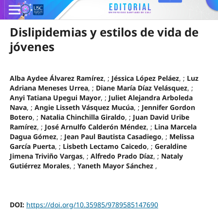
Dislipidemias y estilos de vida de
jóvenes
Alba Aydee Álvarez Ramírez
, ;
Jéssica López Peláez
, ;
Luz
Adriana Meneses Urrea
, ;
Diane María Díaz Velásquez
, ;
Anyi Tatiana Upegui Mayor
, ;
Juliet Alejandra Arboleda
Nava
, ;
Angie Lisseth Vásquez Mucúa
, ;
Jennifer Gordon
Botero
, ;
Natalia Chinchilla Giraldo
, ;
Juan David Uribe
Ramírez
, ;
José Arnulfo Calderón Méndez
, ;
Lina Marcela
Dagua Gómez
, ;
Jean Paul Bautista Casadiego
, ;
Melissa
García Puerta
, ;
Lisbeth Lectamo Caicedo
, ;
Geraldine
Jimena Triviño Vargas
, ;
Alfredo Prado Díaz
, ;
Nataly
Gutiérrez Morales
, ;
Yaneth Mayor Sánchez
,
DOI:
https://doi.org/10.35985/9789585147690