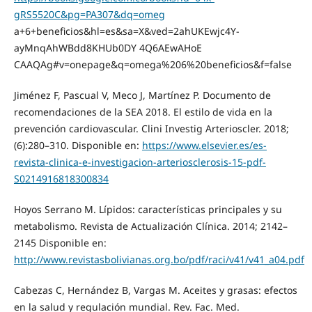
gRS5520C&pg=PA307&dq=omeg
a+6+beneficios&hl=es&sa=X&ved=2ahUKEwjc4Y-
ayMnqAhWBdd8KHUb0DY 4Q6AEwAHoE
CAAQAg#v=onepage&q=omega%206%20beneficios&f=false
Jiménez F, Pascual V, Meco J, Martínez P. Documento de
recomendaciones de la SEA 2018. El estilo de vida en la
prevención cardiovascular. Clini Investig Arterioscler. 2018;
(6):280–310. Disponible en:
https://www.elsevier.es/es-
revista-clinica-e-investigacion-arteriosclerosis-15-pdf-
S0214916818300834
Hoyos Serrano M. Lípidos: características principales y su
metabolismo. Revista de Actualización Clínica. 2014; 2142–
2145 Disponible en:
http://www.revistasbolivianas.org.bo/pdf/raci/v41/v41_a04.pdf
Cabezas C, Hernández B, Vargas M. Aceites y grasas: efectos
en la salud y regulación mundial. Rev. Fac. Med.