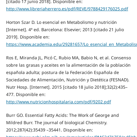
[citado 17 junio 2018]. Disponible en:
http://www.libreriaherrero.es/pdf/REVE/9788429176025.pdf
Horton Szar D. Lo esencial en Metabolismo y nutrición
[Internet]. 4ª ed. Barcelona: Elsevier; 2013 [citado 21 julio
2019]. Disponible en:
https://www.academia.edu/29281657/Lo_esencial_en_Metabolis
Ros E, Miranda JL, Picó C, Rubio MA, Babio N, et al. Consenso
sobre las grasas y aceites en la alimentación de la población
española adulta; postura de la Federación Española de
Sociedades de Alimentación, Nutrición y Dietética (FESNAD).
Nutr Hosp. [Internet]. 2015 [citado 18 julio 2018];32(2):435–
477. Disponible en:
http://www.nutricionhospitalaria.com/pdf/9202.pdf
Burr GO. Essential Fatty Acids: The Work of George and
Mildred Burr. The journal of biological Chemistry.
2012;287(42):35439 –35441. Disponible en: