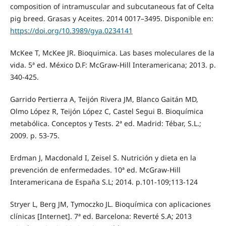
composition of intramuscular and subcutaneous fat of Celta
pig breed. Grasas y Aceites. 2014 0017–3495. Disponible en:
https://doi.org/10.3989/gya.0234141
McKee T, McKee JR. Bioquimica. Las bases moleculares de la
vida. 5ª ed. México D.F: McGraw-Hill Interamericana; 2013. p.
340-425.
Garrido Pertierra A, Teijón Rivera JM, Blanco Gaitán MD,
Olmo López R, Teijón López C, Castel Segui B. Bioquímica
metabólica. Conceptos y Tests. 2ª ed. Madrid: Tébar, S.L.;
2009. p. 53-75.
Erdman J, Macdonald I, Zeisel S. Nutrición y dieta en la
prevención de enfermedades. 10ª ed. McGraw-Hill
Interamericana de España S.L; 2014. p.101-109;113-124
Stryer L, Berg JM, Tymoczko JL. Bioquímica con aplicaciones
clínicas [Internet]. 7ª ed. Barcelona: Reverté S.A; 2013