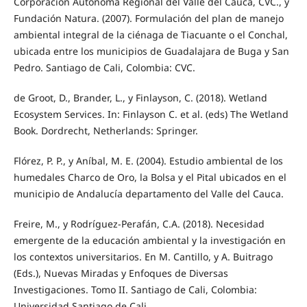
Corporación Autónoma Regional del Valle del Cauca, CVC., y
Fundación Natura. (2007). Formulación del plan de manejo
ambiental integral de la ciénaga de Tiacuante o el Conchal,
ubicada entre los municipios de Guadalajara de Buga y San
Pedro. Santiago de Cali, Colombia: CVC.
de Groot, D., Brander, L., y Finlayson, C. (2018). Wetland
Ecosystem Services. In: Finlayson C. et al. (eds) The Wetland
Book. Dordrecht, Netherlands: Springer.
Flórez, P. P., y Aníbal, M. E. (2004). Estudio ambiental de los
humedales Charco de Oro, la Bolsa y el Pital ubicados en el
municipio de Andalucía departamento del Valle del Cauca.
Freire, M., y Rodríguez-Perafán, C.A. (2018). Necesidad
emergente de la educación ambiental y la investigación en
los contextos universitarios. En M. Cantillo, y A. Buitrago
(Eds.), Nuevas Miradas y Enfoques de Diversas
Investigaciones. Tomo II. Santiago de Cali, Colombia:
Universidad Santiago de Cali.