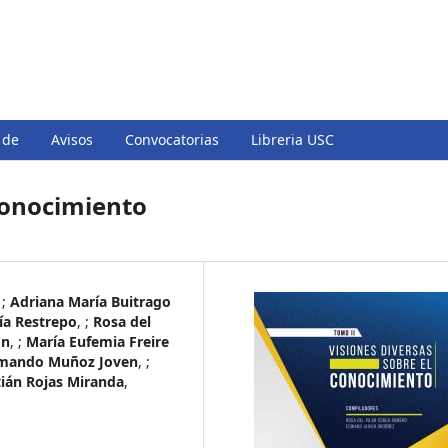
 de
Avisos
Convocatorias
Libreria USC
 conocimiento
 ;
Adriana María Buitrago
ía Restrepo
, ;
Rosa del
ón
, ;
María Eufemia Freire
rmando Muñoz Joven
, ;
tián Rojas Miranda
,