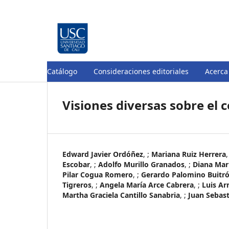
Catálogo
Consideraciones editoriales
Acerca
Visiones diversas sobre el
Edward Javier Ordóñez
, ;
Mariana Ruiz Herrera
,
Escobar
, ;
Adolfo Murillo Granados
, ;
Diana Mar
Pilar Cogua Romero
, ;
Gerardo Palomino Buitr
Tigreros
, ;
Angela María Arce Cabrera
, ;
Luis A
Martha Graciela Cantillo Sanabria
, ;
Juan Sebas