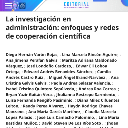
La investigación en
administración: enfoques y redes
de cooperación científica
Diego Hernán Varón Rojas
, ;
Lina Marcela Rincón Aguirre
, ;
Ana Jimena Perafan Galvis
, ;
Maritza Adriana Maldonado
Vásquez
, ;
José Londoño Cardozo
, ;
Edwar Eli Loboa
Ortega
, ;
Edward Andrés Benavides-Sánchez
, ;
Camilo
Andrés Castro Ruíz
, ;
Miguel Ángel Brand-Narváez
, ;
Ana
Cristina Galvis Galvis
, ;
Paola Andrea Salazar Valencia
, ;
Isabel Cristina Quintero Sepúlveda
, ;
Andrea Roa Correa
, ;
Bryan Yazir Gaitán Vera
, ;
Jhulianna Restrepo Sarmiento
, ;
Luisa Fernanda Rengifo Pasiminio
, ;
Diana Milec Cifuentes
Leiton
, ;
Randy Perea Álvarez
, ;
Haydn Rodrigo Chaves
Manzano
, ;
Ana María García Martínez
, ;
Claudia Marcela
López Palacio
, ;
José Luís Camacho Palomino
, ;
Lina María
Bastidas Muñoz
, ;
David Steven De Los Ríos Soto
, ;
Jhoan