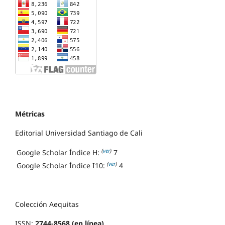
Métricas
Editorial Universidad Santiago de Cali
(
ver
)
Google Scholar Índice H:
7
(
ver
)
Google Scholar Índice I10:
4
Colección Aequitas
ISSN:
2744-8568 (en línea)